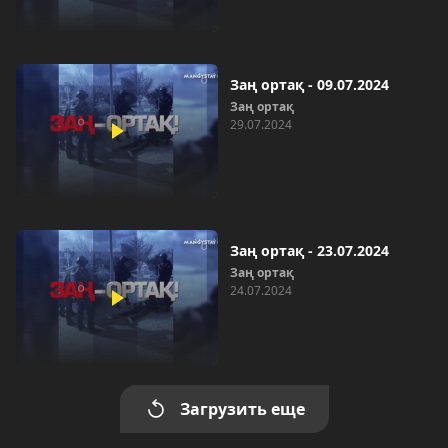
Заң ортақ - 09.07.2024
Заң ортақ
29.07.2024
Заң ортақ - 23.07.2024
Заң ортақ
24.07.2024
Загрузить еще