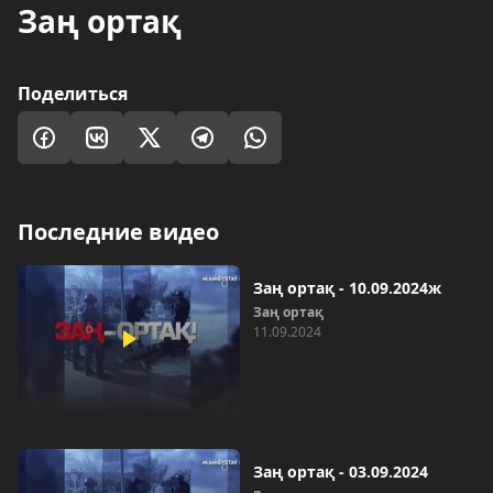
Заң ортақ
Поделиться
Последние видео
Заң ортақ - 10.09.2024ж
Заң ортақ
11.09.2024
Заң ортақ - 03.09.2024