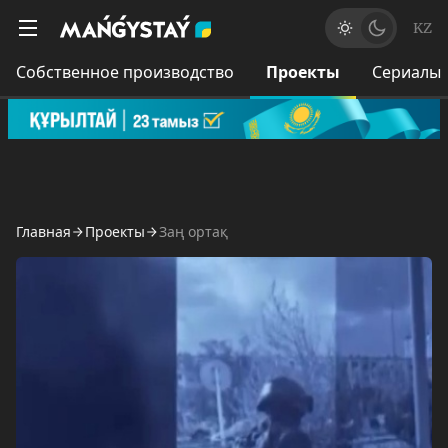
KZ
Собственное производство
Проекты
Сериалы
Главная
Проекты
Заң ортақ