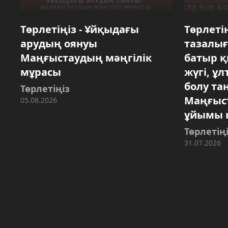
Төрлетіңіз - Ұйқыдағы
Төрлетің
арудың оянуы
тазалығ
Маңғыстаудың мәңгілік
батыр қ
мұрасы
жүгі, ұл
болу та
Төрлетіңіз
Маңғыс
05.08.2026
ұйымы 
Төрлетің
31.07.2026