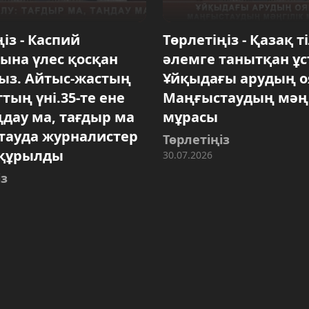
із - Каспий
Төрлетіңіз - Қазақ т
ына үлес қосқан
әлемге танытқан ұс
ыз. Айтыс-жастың
Ұйқыдағы арудың 
ттың үні.35-те ене
Маңғыстаудың мәңг
ңдау ма, тағдыр ма
мұрасы
тауда журналистер
Төрлетіңіз
құрылды
30.07.2026
із