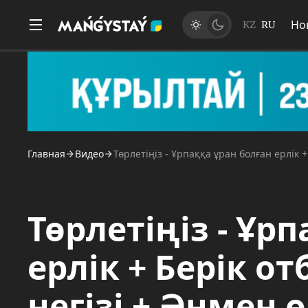
Но
KZ
RU
Главная
Видео
Төрлетіңіз - Ұрпаққа ұран болған ерлік 
Төрлетіңіз - Ұр
ерлік + Берік о
негізі + Әнмен 