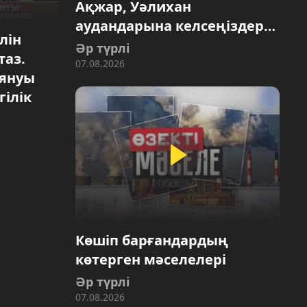
Ақжар, Уәлихан
аудандарына келсеңіздер…
ілін
Әр түрлі
таз.
07.08.2026
оянуы
ілік
Көшіп барғандардың
көтерген мәселелері
Әр түрлі
07.08.2026