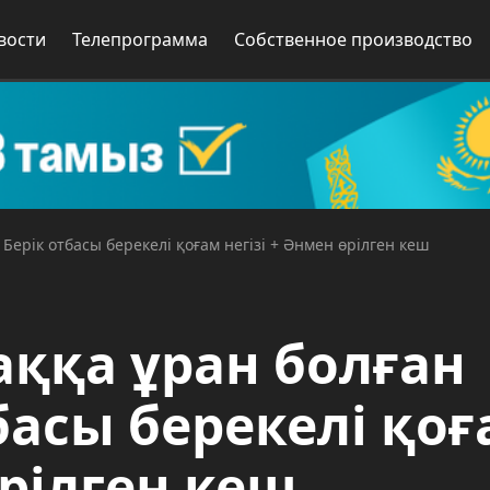
вости
Телепрограмма
Собственное производство
+ Берік отбасы берекелі қоғам негізі + Әнмен өрілген кеш
паққа ұран болған
тбасы берекелі қо
өрілген кеш