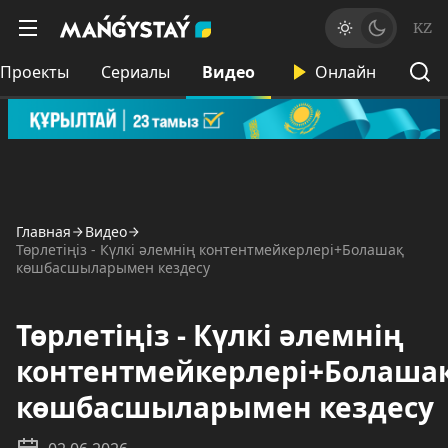
KZ
Проекты
Сериалы
Видео
Онлайн
Главная
Видео
Төрлетіңіз - Күлкі әлемнің контентмейкерлері+Болашақ
көшбасшыларымен кездесу
Төрлетіңіз - Күлкі әлемнің
контентмейкерлері+Болаша
көшбасшыларымен кездесу