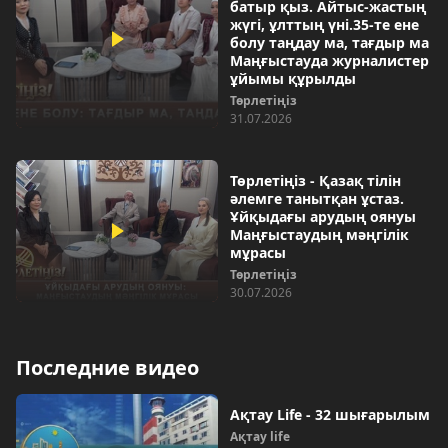
батыр қыз. Айтыс-жастың
жүгі, ұлттың үні.35-те ене
болу таңдау ма, тағдыр ма
Маңғыстауда журналистер
ұйымы құрылды
Төрлетіңіз
31.07.2026
Төрлетіңіз - Қазақ тілін
әлемге танытқан ұстаз.
Ұйқыдағы арудың оянуы
Маңғыстаудың мәңгілік
мұрасы
Төрлетіңіз
30.07.2026
Последние видео
Ақтау Life - 32 шығарылым
Ақтау life