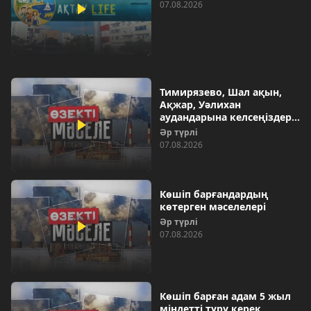
07.08.2026
Тимирязево, Шал ақын,
Ақжар, Уәлихан
аудандарына келсеңіздер…
Әр түрлі
07.08.2026
Көшіп барғандардың
көтерген мәселелері
Әр түрлі
07.08.2026
Көшіп барған адам 5 жыл
міндетті тұру керек