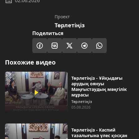
02.06.2026
Проект
Төрлетіңіз
Поделиться
Похожие видео
Төрлетіңіз - Ұйқыдағы
арудың оянуы
Маңғыстаудың мәңгілік
мұрасы
Төрлетіңіз
05.08.2026
Төрлетіңіз - Каспий
тазалығына үлес қосқан