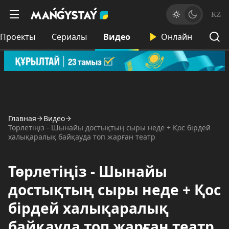
KZ
Проекты
Сериалы
Видео
Онлайн
Главная
Видео
Төрлетіңіз - Шынайы достықтың сыры неде + Қос бірдей
халықаралық байқауда топ жарған театр
Төрлетіңіз - Шынайы
достықтың сыры неде + Қос
бірдей халықаралық
байқауда топ жарған театр