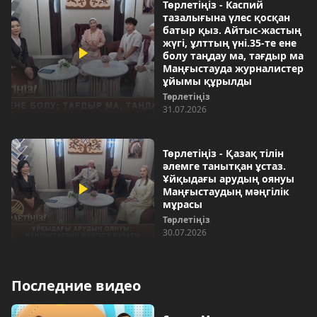
Төрлетіңіз - Каспий
тазалығына үлес қосқан
батыр қыз. Айтыс-жастың
жүгі, ұлттың үні.35-те ене
болу таңдау ма, тағдыр ма
Маңғыстауда журналистер
ұйымы құрылды
Төрлетіңіз
31.07.2026
Төрлетіңіз - Қазақ тілін
әлемге танытқан ұстаз.
Ұйқыдағы арудың оянуы
Маңғыстаудың мәңгілік
мұрасы
Төрлетіңіз
30.07.2026
Последние видео