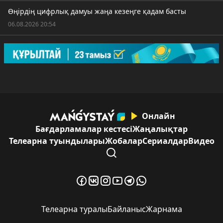
Өңірдің цифрлық дамуы жаңа кезеңге қадам басты
06.08.2026 20:54
Онлайн
Бағдарламалар кестесі
Жаңалықтар
Телеарна туындылары
Жобалар
Сериалдар
Видео
Телеарна туралы
Байланыс
Жарнама