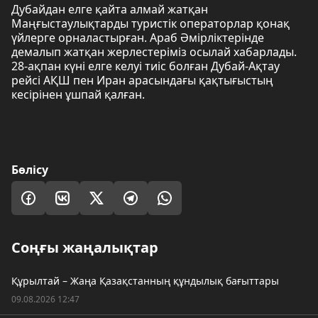
Дубайдан елге қайта алмай жатқан
Маңғыстаулықтарды туристік операторлар қонақ
үйлерге орналастырған. Араб Әмірліктерінде
демалып жатқан жерлестеріміз осылай хабарлады.
28-ақпан күні елге келуі тиіс болған Дубай-Ақтау
рейсі АҚШ пен Иран арасындағы қақтығыстың
кесірінен ұшпай қалған.
Бөлісу
Соңғы жаңалықтар
Құрылтай – Жаңа Қазақстанның құндылық бағыттары
09.08.2026 12:47