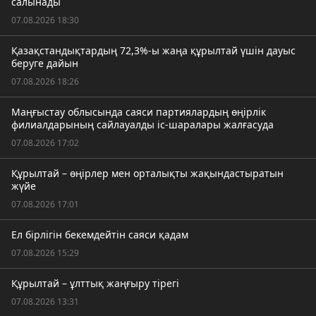
салынады
07.08.2026 18:30
Қазақстандықтардың 72,3%-ы жаңа құрылтай үшін дауыс
беруге дайын
07.08.2026 18:26
Маңғыстау облысында саяси партиялардың өңірлік
филиалдарының сайлауалды іс-шаралары жалғасуда
07.08.2026 17:02
Құрылтай – өңірлер мен орталықты жақындастыратын
жүйе
07.08.2026 17:01
Ел бірлігін бекемдейтін саяси қадам
07.08.2026 15:29
Құрылтай – ұлттық жаңғыру тірегі
07.08.2026 13:31