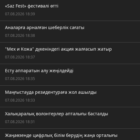
«Saz Fest» фестивалі өтті
07.08.2026 18:39
Аналарға арналған шеберлік сағаты
07.08.2026 18:38
"Мех и Кожа" дүкеніндегі акция жалғасып жатыр
07.08.2026 18:37
Есту аппаратын алу жеңілдейді
07.08.2026 18:35
Маңғыстауда резидентураға жол ашылды
07.08.2026 18:33
Халықаралық волонтерлер апталығы басталды
07.08.2026 18:31
Жаңаөзенде цифрлық білім берудің жаңа орталығы