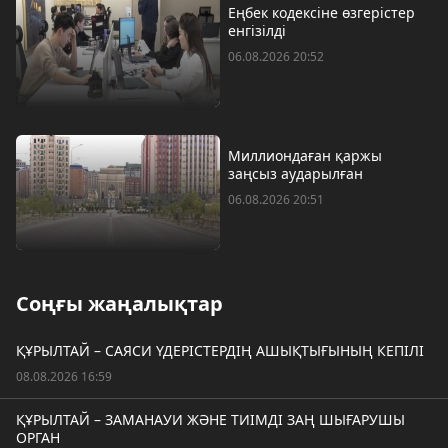
Еңбек кодексіне өзгерістер
енгізілді
06.08.2026 20:52
Миллиондаған қаржы
заңсыз аударылған
06.08.2026 20:51
Соңғы жаңалықтар
ҚҰРЫЛТАЙ – САЯСИ ҮДЕРІСТЕРДІҢ АШЫҚТЫҒЫНЫҢ КЕПІЛІ
08.08.2026 16:59
ҚҰРЫЛТАЙ – ЗАМАНАУИ ЖӘНЕ ТИІМДІ ЗАҢ ШЫҒАРУШЫ
ОРГАН