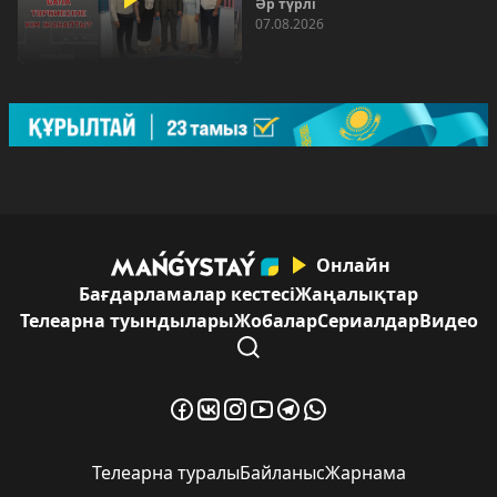
Әр түрлі
07.08.2026
Онлайн
Бағдарламалар кестесі
Жаңалықтар
Телеарна туындылары
Жобалар
Сериалдар
Видео
Телеарна туралы
Байланыс
Жарнама