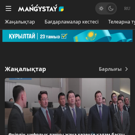
RU
Жаңалықтар
Бағдарламалар кестесі
Телеарна 
Жаңалықтар
Барлығы
Өңірдің цифрлық дамуы жаңа кезеңге қадам басты