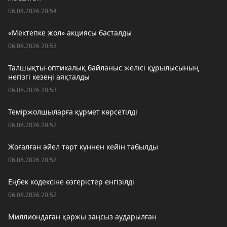
06.08.2026 20:54
«Мектепке жол» акциясы басталды
06.08.2026 20:53
Талшықты-оптикалық байланыс желісі құрылысының
негізгі кезеңі аяқталды
06.08.2026 20:53
Теміржолшыларға құрмет көрсетілді
06.08.2026 20:52
Жоғалған әйел төрт күннен кейін табылды
06.08.2026 20:52
Еңбек кодексіне өзгерістер енгізілді
06.08.2026 20:52
Миллиондаған қаржы заңсыз аударылған