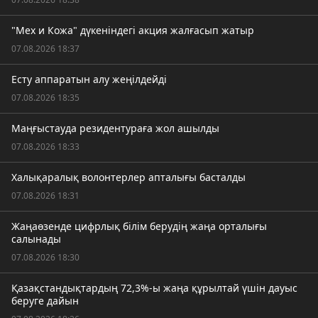
"Мех и Кожа" дүкеніндегі акция жалғасып жатыр
07.08.2026 18:37
Есту аппаратын алу жеңілдейді
07.08.2026 18:35
Маңғыстауда резидентураға жол ашылды
07.08.2026 18:33
Халықаралық волонтерлер апталығы басталды
07.08.2026 18:31
Жаңаөзенде цифрлық білім берудің жаңа орталығы
салынады
07.08.2026 18:30
Қазақстандықтардың 72,3%-ы жаңа құрылтай үшін дауыс
беруге дайын