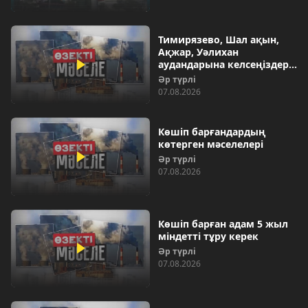
Тимирязево, Шал ақын,
Ақжар, Уәлихан
аудандарына келсеңіздер…
Әр түрлі
07.08.2026
Көшіп барғандардың
көтерген мәселелері
Әр түрлі
07.08.2026
Көшіп барған адам 5 жыл
міндетті тұру керек
Әр түрлі
07.08.2026