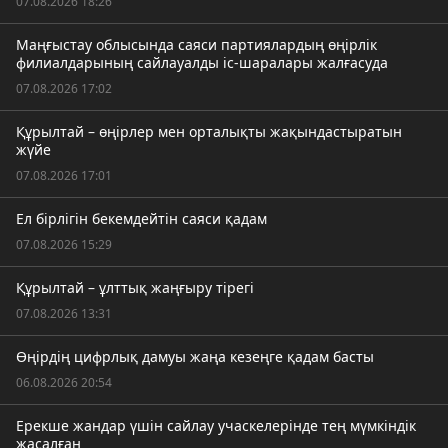
07.08.2026 18:26
Маңғыстау облысында саяси партиялардың өңірлік
филиалдарының сайлауалды іс-шаралары жалғасуда
07.08.2026 17:02
Құрылтай – өңірлер мен орталықты жақындастыратын
жүйе
07.08.2026 17:01
Ел бірлігін бекемдейтін саяси қадам
07.08.2026 15:29
Құрылтай – ұлттық жаңғыру тірегі
07.08.2026 13:31
Өңірдің цифрлық дамуы жаңа кезеңге қадам басты
06.08.2026 20:54
Ерекше жандар үшін сайлау учаскелерінде тең мүмкіндік
жасалған