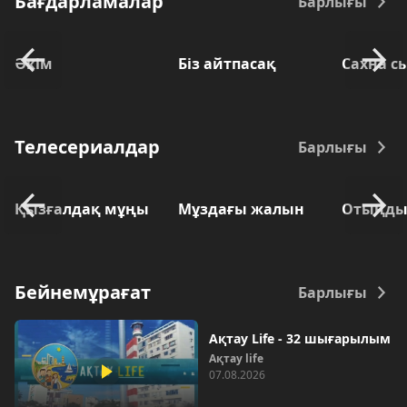
Бағдарламалар
Барлығы
Әкім
Біз айтпасақ
Сахна с
Телесериалдар
Барлығы
Қызғалдақ мұңы
Мұздағы жалын
Отыңды
Бейнемұрағат
Барлығы
Ақтау Life - 32 шығарылым
Ақтау life
07.08.2026