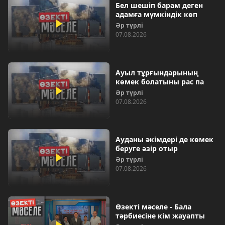
Бел шешіп барам деген
адамға мүмкіндік көп
Әр түрлі
07.08.2026
Ауыл тұрғындарының
көмек болатыны рас па
Әр түрлі
07.08.2026
Ауданы әкімдері де көмек
беруге әзір отыр
Әр түрлі
07.08.2026
Өзекті мәселе - Бала
тәрбиесіне кім жауапты