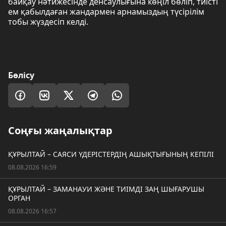
байқау нәтижесінде денсаулығына көңіл бөліп, тиісті
ем қабылдаған жандармен арнамыздың түсірілім
тобы жүздесіп келді.
Бөлісу
Соңғы жаңалықтар
ҚҰРЫЛТАЙ – САЯСИ ҮДЕРІСТЕРДІҢ АШЫҚТЫҒЫНЫҢ КЕПІЛІ
08.08.2026 16:59
ҚҰРЫЛТАЙ – ЗАМАНАУИ ЖӘНЕ ТИІМДІ ЗАҢ ШЫҒАРУШЫ
ОРГАН
08.08.2026 16:57