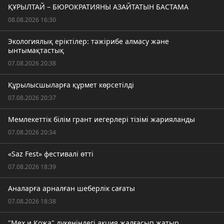
ҚҰРЫЛТАЙ – БЮРОКРАТИЯНЫ АЗАЙТАТЫН БАСТАМА
08.08.2026 16:30
Экологиялық еріктілер: тәжірибе алмасу және
ынтымақтастық
07.08.2026 20:38
Құрылысшыларға құрмет көрсетілді
07.08.2026 20:37
Мемлекеттік білім грант иегерлері тізімі жарияланды
07.08.2026 20:34
«Saz Fest» фестивалі өтті
07.08.2026 18:39
Аналарға арналған шеберлік сағаты
07.08.2026 18:38
"Мех и Кожа" дүкеніндегі акция жалғасып жатыр