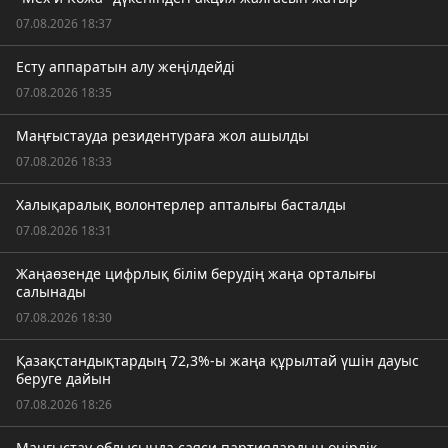
07.08.2026 18:37
Есту аппаратын алу жеңілдейді
07.08.2026 18:35
Маңғыстауда резидентураға жол ашылды
07.08.2026 18:33
Халықаралық волонтерлер апталығы басталды
07.08.2026 18:31
Жаңаөзенде цифрлық білім берудің жаңа орталығы
салынады
07.08.2026 18:30
Қазақстандықтардың 72,3%-ы жаңа құрылтай үшін дауыс
беруге дайын
07.08.2026 18:26
Маңғыстау облысында саяси партиялардың өңірлік