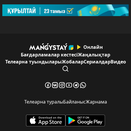
Онлайн
Бағдарламалар кестесі
Жаңалықтар
Телеарна туындылары
Жобалар
Сериалдар
Видео
Телеарна туралы
Байланыс
Жарнама