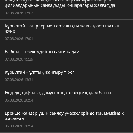
филиалдарының сайлауалды іс-шаралары жалғасуда
07.08.2026 17:02
Құрылтай – өңірлер мен орталықты жақындастыратын
жүйе
07.08.2026 17:01
Ел бірлігін бекемдейтін саяси қадам
07.08.2026 15:29
Құрылтай – ұлттық жаңғыру тірегі
07.08.2026 13:31
Өңірдің цифрлық дамуы жаңа кезеңге қадам басты
06.08.2026 20:54
Ерекше жандар үшін сайлау учаскелерінде тең мүмкіндік
жасалған
06.08.2026 20:54