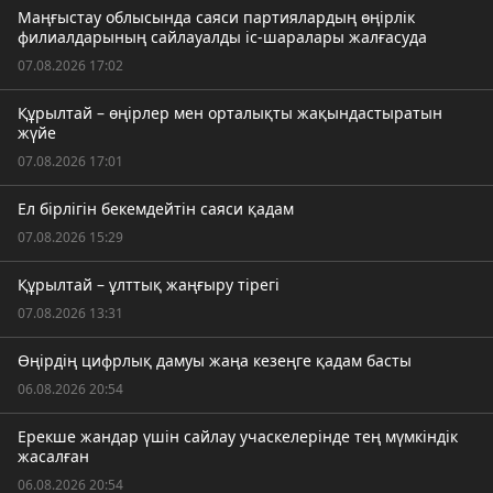
Маңғыстау облысында саяси партиялардың өңірлік
филиалдарының сайлауалды іс-шаралары жалғасуда
07.08.2026 17:02
Құрылтай – өңірлер мен орталықты жақындастыратын
жүйе
07.08.2026 17:01
Ел бірлігін бекемдейтін саяси қадам
07.08.2026 15:29
Құрылтай – ұлттық жаңғыру тірегі
07.08.2026 13:31
Өңірдің цифрлық дамуы жаңа кезеңге қадам басты
06.08.2026 20:54
Ерекше жандар үшін сайлау учаскелерінде тең мүмкіндік
жасалған
06.08.2026 20:54