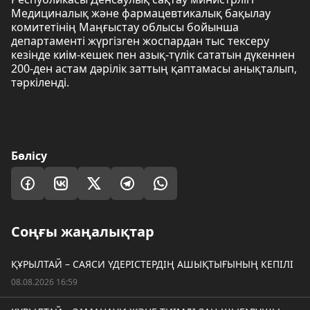
Медициналық және фармацевтикалық бақылау
комитетінің Маңғыстау облысы бойынша
департаменті жүргізген жоспардан тыс тексеру
кезінде киім-кешек пен азық-түлік сататын дүкеннен
200-ден астам дәрілік заттың қаптамасы анықталып,
тәркіленді.
Бөлісу
Соңғы жаңалықтар
ҚҰРЫЛТАЙ – САЯСИ ҮДЕРІСТЕРДІҢ АШЫҚТЫҒЫНЫҢ КЕПІЛІ
08.08.2026 16:59