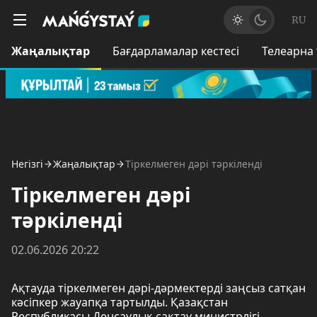
RU
Жаңалықтар
Бағдарламалар кестесі
Телеарна
Негізгі
Жаңалықтар
Тіркелмеген дәрі тәркіленді
Тіркелмеген дәрі
тәркіленді
02.06.2026 20:22
Ақтауда тіркелмеген дәрі-дәрмектерді заңсыз сатқан
кәсіпкер жауапқа тартылды. Қазақстан
Республикасы Денсаулық сақтау министрлігі