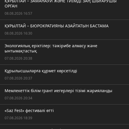
ҚҰРЫЛТАЙ – ЗАМАНАУИ ЖӘНЕ ТИІМДІ ЗАҢ ШЫҒАРУШЫ
ОРГАН
08.08.2026 16:57
ҚҰРЫЛТАЙ – БЮРОКРАТИЯНЫ АЗАЙТАТЫН БАСТАМА
08.08.2026 16:30
Экологиялық еріктілер: тәжірибе алмасу және
ынтымақтастық
07.08.2026 20:38
Құрылысшыларға құрмет көрсетілді
07.08.2026 20:37
Мемлекеттік білім грант иегерлері тізімі жарияланды
07.08.2026 20:34
«Saz Fest» фестивалі өтті
07.08.2026 18:39