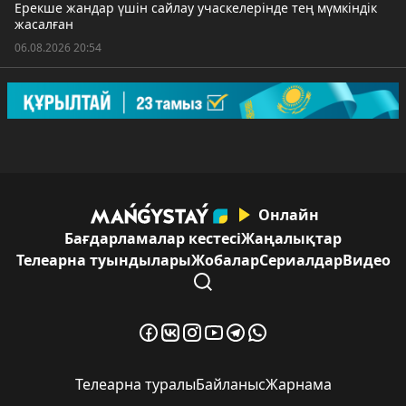
Ерекше жандар үшін сайлау учаскелерінде тең мүмкіндік
жасалған
06.08.2026 20:54
Онлайн
Бағдарламалар кестесі
Жаңалықтар
Телеарна туындылары
Жобалар
Сериалдар
Видео
Телеарна туралы
Байланыс
Жарнама