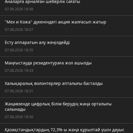
Аналарға арналған шеберлік сағаты
07.08.2026 18:38
"Мех и Кожа" дүкеніндегі акция жалғасып жатыр
07.08.2026 18:37
Есту аппаратын алу жеңілдейді
07.08.2026 18:35
Маңғыстауда резидентураға жол ашылды
07.08.2026 18:33
Халықаралық волонтерлер апталығы басталды
07.08.2026 18:31
Жаңаөзенде цифрлық білім берудің жаңа орталығы
салынады
07.08.2026 18:30
Қазақстандықтардың 72,3%-ы жаңа құрылтай үшін дауыс