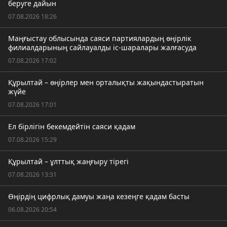
беруге дайын
07.08.2026 18:26
Маңғыстау облысында саяси партиялардың өңірлік
филиалдарының сайлауалды іс-шаралары жалғасуда
07.08.2026 17:02
Құрылтай – өңірлер мен орталықты жақындастыратын
жүйе
07.08.2026 17:01
Ел бірлігін бекемдейтін саяси қадам
07.08.2026 15:29
Құрылтай – ұлттық жаңғыру тірегі
07.08.2026 13:31
Өңірдің цифрлық дамуы жаңа кезеңге қадам басты
06.08.2026 20:54