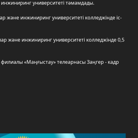
 инжиниринг университеті тәмамдады.
ар және инжиниринг университеті колледжінде іс-
лар және инжиниринг университеті колледжінде 0,5
қ филиалы «Маңғыстау» телеарнасы Заңгер - кадр