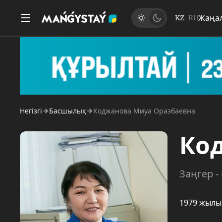
Жаңа
KZ
RU
Негізгі
Басшылық
Коджанова Миуа Оразбаевна
Ко
Заңгер -
1979 жылы 