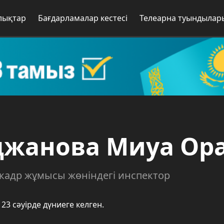
лықтар
Бағдарламалар кестесі
Телеарна туындылар
джанова Миуа Ор
 кадр жұмысы жөніндегі инспектор
23 сәуірде дүниеге келген.