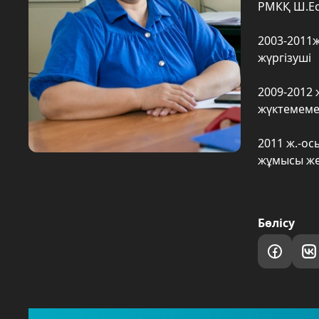
РМКҚ Ш.Ес
2003-2011ж
жүргізуші
2009-2012 
жүктемеме
2011 ж.-ос
жұмысы жө
Бөлісу