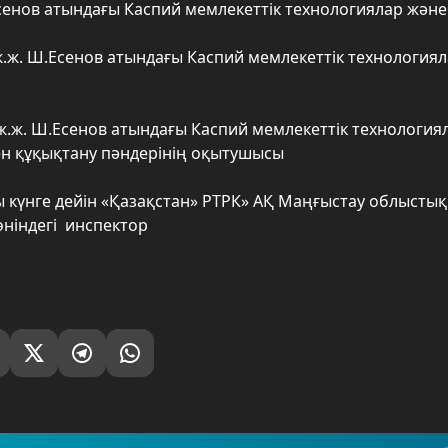
енов атындағы Каспий мемлекеттік технологиялар және
.ж. Ш.Есенов атындағы Каспий мемлекеттік технологиял
ж.ж. Ш.Есенов атындағы Каспий мемлекеттік технология
н құқықтану пәндерінің оқытушысы
ы күнге дейін «Қазақстан» РТРК» АҚ Маңғыстау облысты
ніндегі инспектор