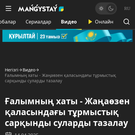
RU
обалар
Сериалдар
Видео
Онлайн
Негізгі
Видео
Ғалымның хаты - Жаңаөзен қаласындағы тұрмыстық
сарқынды суларды тазалау
Ғалымның хаты - Жаңаөзен
қаласындағы тұрмыстық
сарқынды суларды тазалау