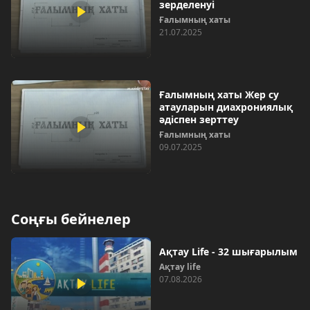
зерделенуі
Ғалымның хаты
21.07.2025
Ғалымның хаты Жер су
атауларын диахрониялық
әдіспен зерттеу
Ғалымның хаты
09.07.2025
Соңғы бейнелер
Ақтау Life - 32 шығарылым
Ақтау life
07.08.2026