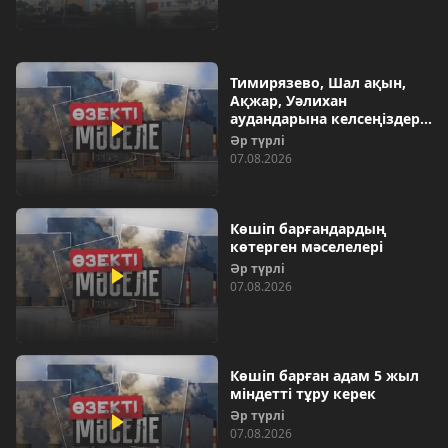
Тимирязево, Шал ақын,
Ақжар, Уәлихан
аудандарына келсеңіздер…
Әр түрлі
07.08.2026
Көшіп барғандардың
көтерген мәселелері
Әр түрлі
07.08.2026
Көшіп барған адам 5 жыл
міндетті тұру керек
Әр түрлі
07.08.2026