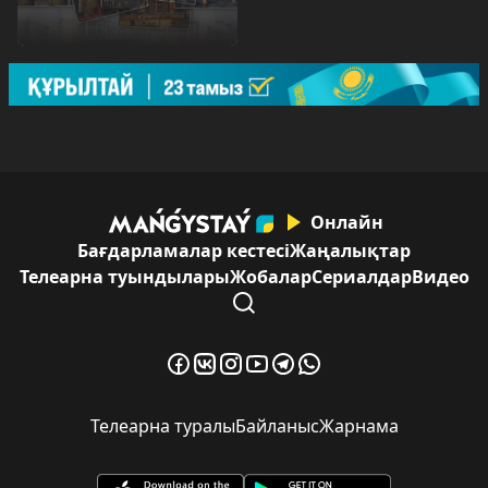
Онлайн
Бағдарламалар кестесі
Жаңалықтар
Телеарна туындылары
Жобалар
Сериалдар
Видео
Телеарна туралы
Байланыс
Жарнама