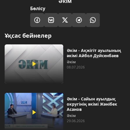
Әкім
Бөлісу
Ұқсас бейнелер
Әкім - Ақжігіт ауылының
әкімі Айбол Дүйсенбаев
Әкім
08.07.2026
Әкім - Сайын ауылдық
округінің әкімі Жәнібек
Асанов
Әкім
29.06.2026