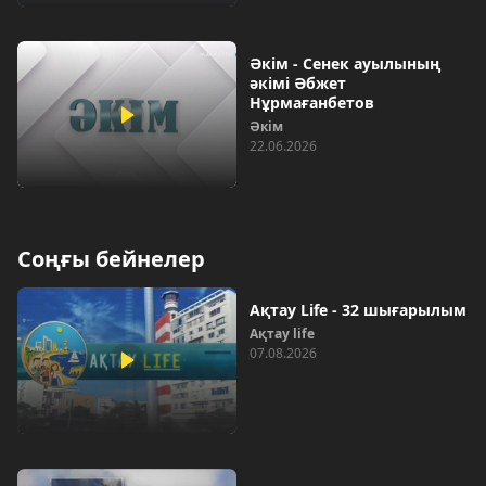
Әкім - Сенек ауылының
әкімі Әбжет
Нұрмағанбетов
Әкім
22.06.2026
Соңғы бейнелер
Ақтау Life - 32 шығарылым
Ақтау life
07.08.2026