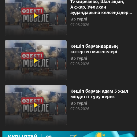
Тимирязево, Шал ақын,
Ақжар, Уәлихан
аудандарына келсеңіздер…
Әр түрлі
07.08.2026
Көшіп барғандардың
көтерген мәселелері
Әр түрлі
07.08.2026
Көшіп барған адам 5 жыл
міндетті тұру керек
Әр түрлі
07.08.2026