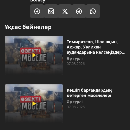
Ұқсас бейнелер
Тимирязево, Шал ақын,
Ақжар, Уәлихан
аудандарына келсеңіздер…
Әр түрлі
07.08.2026
Көшіп барғандардың
көтерген мәселелері
Әр түрлі
07.08.2026