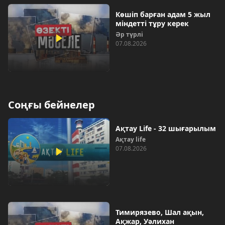
Көшіп барған адам 5 жыл
міндетті тұру керек
Әр түрлі
07.08.2026
Соңғы бейнелер
Ақтау Life - 32 шығарылым
Ақтау life
07.08.2026
Тимирязево, Шал ақын,
Ақжар, Уәлихан