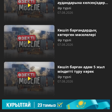
аудандарына келсеңіздер…
Әр түрлі
07.08.2026
Көшіп барғандардың
көтерген мәселелері
Әр түрлі
07.08.2026
Көшіп барған адам 5 жыл
міндетті тұру керек
Әр түрлі
07.08.2026