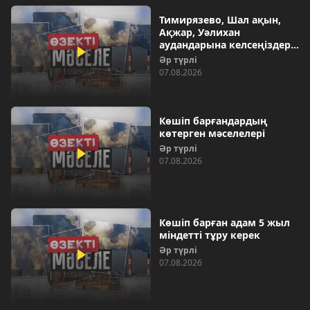
Тимирязево, Шал ақын,
Ақжар, Уәлихан
аудандарына келсеңіздер…
Әр түрлі
07.08.2026
Көшіп барғандардың
көтерген мәселелері
Әр түрлі
07.08.2026
Көшіп барған адам 5 жыл
міндетті тұру керек
Әр түрлі
07.08.2026