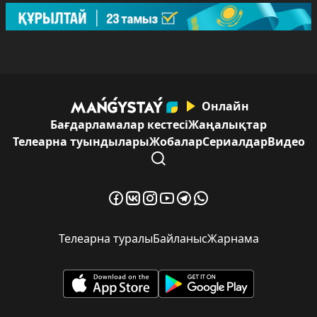
Онлайн
Бағдарламалар кестесі
Жаңалықтар
Телеарна туындылары
Жобалар
Сериалдар
Видео
Телеарна туралы
Байланыс
Жарнама