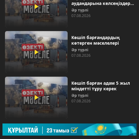
аудандарына келсеңіздер…
Әр түрлі
07.08.2026
Көшіп барғандардың
көтерген мәселелері
Әр түрлі
07.08.2026
Көшіп барған адам 5 жыл
міндетті тұру керек
Әр түрлі
07.08.2026