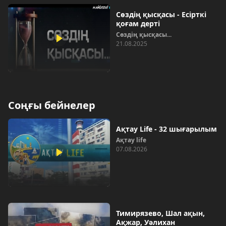
Сөздің қысқасы - Есірткі
қоғам дерті
Сөздің қысқасы...
21.08.2025
Соңғы бейнелер
Ақтау Life - 32 шығарылым
Ақтау life
07.08.2026
Тимирязево, Шал ақын,
Ақжар, Уәлихан