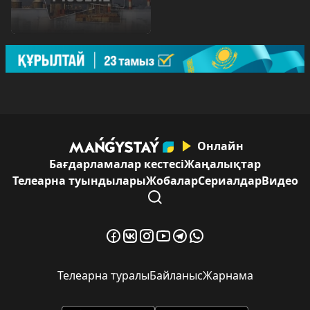
Онлайн
Бағдарламалар кестесі
Жаңалықтар
Телеарна туындылары
Жобалар
Сериалдар
Видео
Телеарна туралы
Байланыс
Жарнама