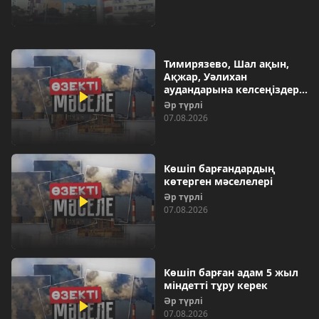
Тимирязево, Шал ақын,
Ақжар, Уәлихан
аудандарына келсеңіздер…
Әр түрлі
07.08.2026
Көшіп барғандардың
көтерген мәселелері
Әр түрлі
07.08.2026
Көшіп барған адам 5 жыл
міндетті тұру керек
Әр түрлі
07.08.2026