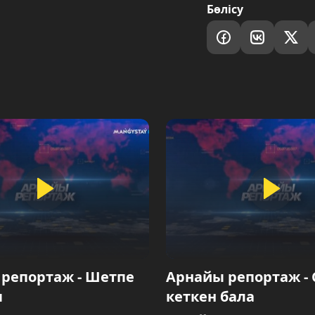
Бөлісу
репортаж - Шетпе
Арнайы репортаж - 
ы
кеткен бала