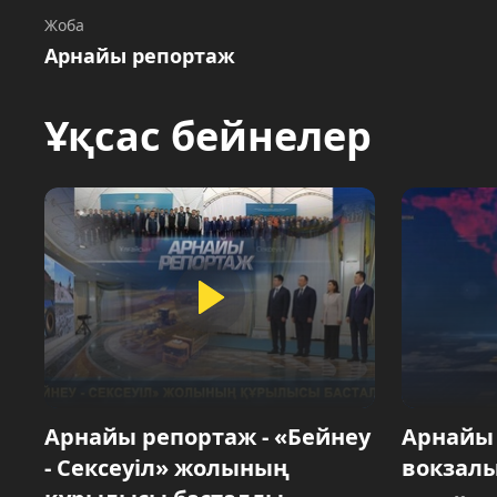
Жоба
Арнайы репортаж
Ұқсас бейнелер
Арнайы репортаж - «Бейнеу
Арнайы 
- Сексеуіл» жолының
вокзал