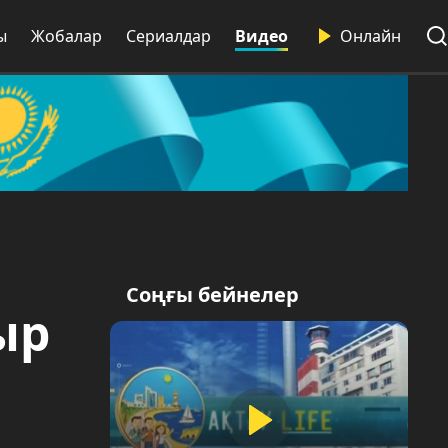
ы
Жобалар
Сериалдар
Видео
Онлайн
Соңғы бейнелер
ыр