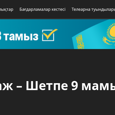
лықтар
Бағдарламалар кестесі
Телеарна туындылар
аж – Шетпе 9 мам