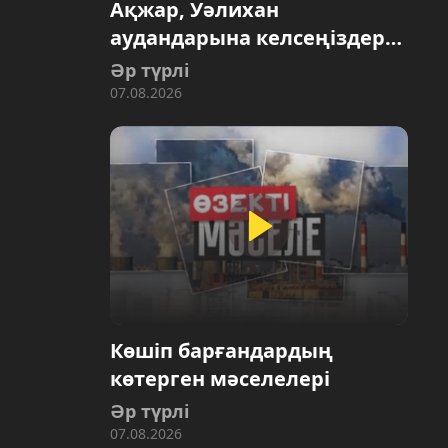
Ақжар, Уәлихан
аудандарына келсеңіздер…
Әр түрлі
07.08.2026
Көшіп барғандардың
көтерген мәселелері
Әр түрлі
07.08.2026