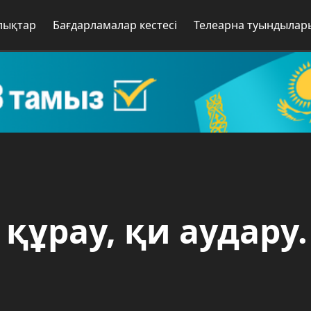
лықтар
Бағдарламалар кестесі
Телеарна туындылар
 құрау, қи аудару.