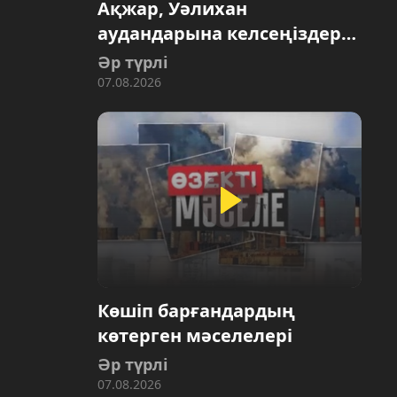
Ақжар, Уәлихан
аудандарына келсеңіздер…
Әр түрлі
07.08.2026
Көшіп барғандардың
көтерген мәселелері
Әр түрлі
07.08.2026