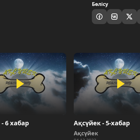
Бөлісу
- 6 хабар
Ақсүйек - 5-хабар
Ақсүйек