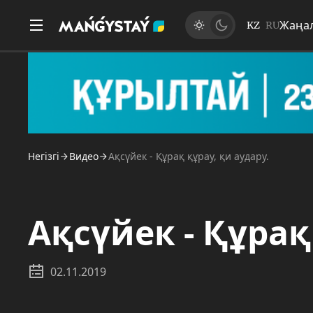
Жаңа
KZ
RU
Негізгі
Видео
Ақсүйек - Құрақ құрау, қи аудару.
Ақсүйек - Құрақ
02.11.2019