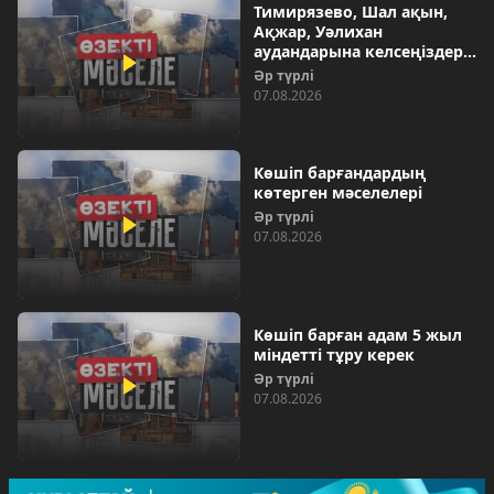
Тимирязево, Шал ақын,
Ақжар, Уәлихан
аудандарына келсеңіздер…
Әр түрлі
07.08.2026
Көшіп барғандардың
көтерген мәселелері
Әр түрлі
07.08.2026
Көшіп барған адам 5 жыл
міндетті тұру керек
Әр түрлі
07.08.2026