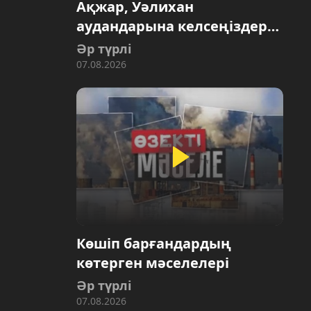
Ақжар, Уәлихан
аудандарына келсеңіздер…
Әр түрлі
07.08.2026
Көшіп барғандардың
көтерген мәселелері
Әр түрлі
07.08.2026