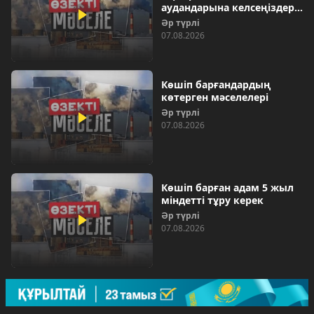
аудандарына келсеңіздер…
Әр түрлі
07.08.2026
Көшіп барғандардың
көтерген мәселелері
Әр түрлі
07.08.2026
Көшіп барған адам 5 жыл
міндетті тұру керек
Әр түрлі
07.08.2026