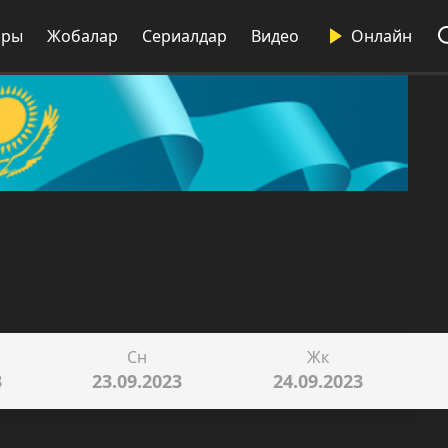
ары
Жобалар
Сериалдар
Видео
Онлайн
Сн
Жк
3
23.09.2023
24.09.2023