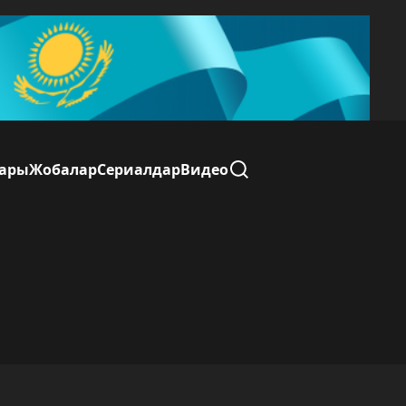
лары
Жобалар
Сериалдар
Видео