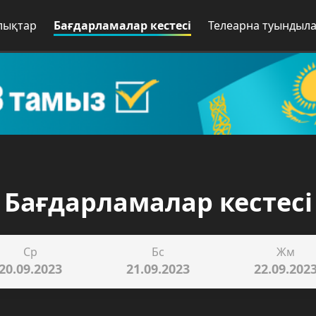
лықтар
Бағдарламалар кестесі
Телеарна туындыл
Бағдарламалар кестесі
Ср
Бс
Жм
20.09.2023
21.09.2023
22.09.202