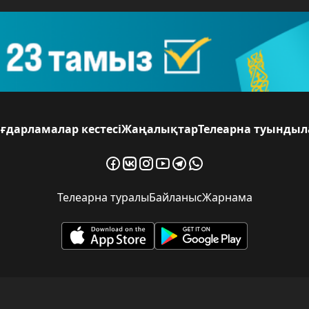
ғдарламалар кестесі
Жаңалықтар
Телеарна туынды
Телеарна туралы
Байланыс
Жарнама