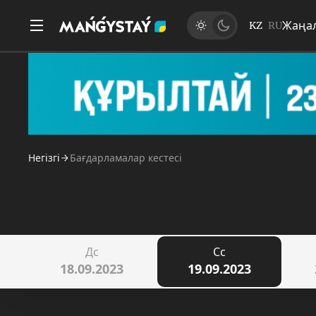
Жаңа
KZ
RU
Негізгі
Бағдарламалар кестесі
Дс
Сс
18.09.2023
19.09.2023