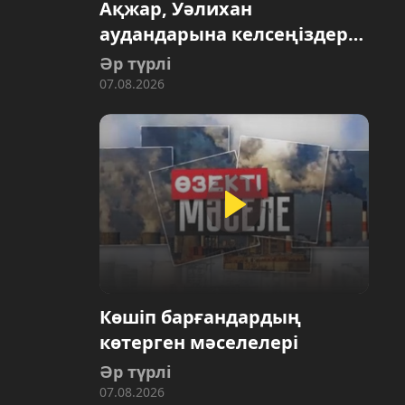
Ақжар, Уәлихан
аудандарына келсеңіздер…
Әр түрлі
07.08.2026
Көшіп барғандардың
көтерген мәселелері
Әр түрлі
07.08.2026