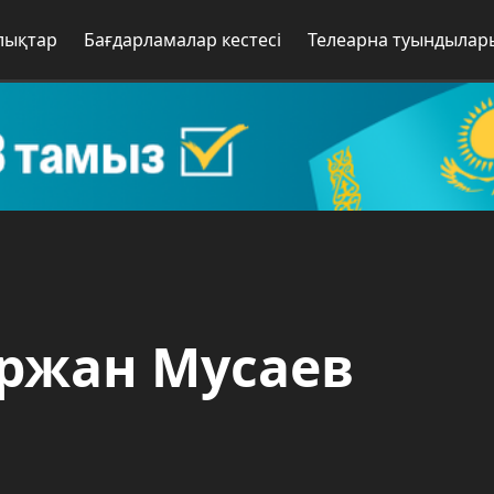
лықтар
Бағдарламалар кестесі
Телеарна туындылар
уржан Мусаев