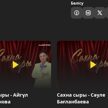
Бөлісу
ыры - Айгүл
Сахна сыры - Сәуле
нова
Бағланбаева