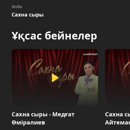
Жоба
Сахна сыры
Ұқсас бейнелер
Сахна сыры - Медғат
Сахна с
Өмірәлиев
Айтема