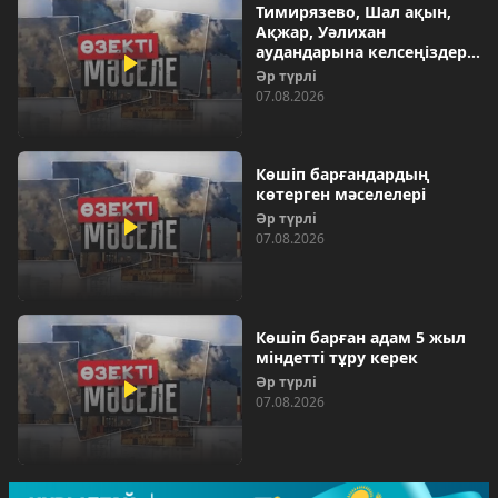
Тимирязево, Шал ақын,
Ақжар, Уәлихан
аудандарына келсеңіздер…
Әр түрлі
07.08.2026
Көшіп барғандардың
көтерген мәселелері
Әр түрлі
07.08.2026
Көшіп барған адам 5 жыл
міндетті тұру керек
Әр түрлі
07.08.2026