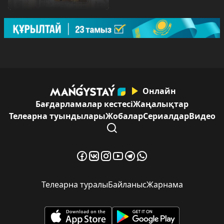
Онлайн
Бағдарламалар кестесі
Жаңалықтар
Телеарна туындылары
Жобалар
Сериалдар
Видео
Телеарна туралы
Байланыс
Жарнама