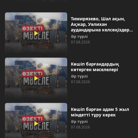
Тимирязево, Шал ақын,
Ақжар, Уәлихан
аудандарына келсеңіздер…
Әр түрлі
07.08.2026
Көшіп барғандардың
көтерген мәселелері
Әр түрлі
07.08.2026
Көшіп барған адам 5 жыл
міндетті тұру керек
Әр түрлі
07.08.2026