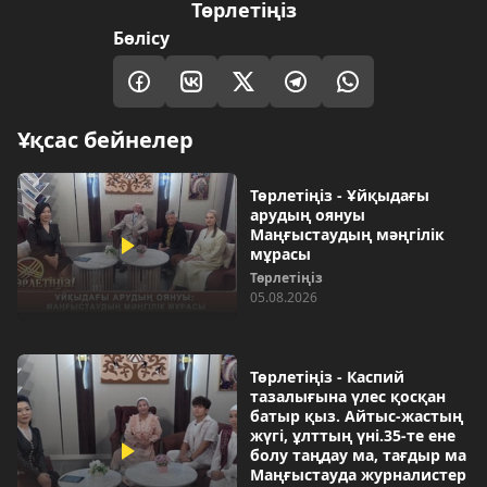
Төрлетіңіз
Бөлісу
Ұқсас бейнелер
Төрлетіңіз - Ұйқыдағы
арудың оянуы
Маңғыстаудың мәңгілік
мұрасы
Төрлетіңіз
05.08.2026
Төрлетіңіз - Каспий
тазалығына үлес қосқан
батыр қыз. Айтыс-жастың
жүгі, ұлттың үні.35-те ене
болу таңдау ма, тағдыр ма
Маңғыстауда журналистер