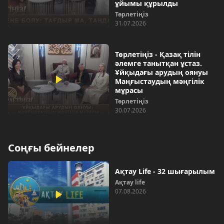
ұйымы құрылды
Төрлетіңіз
31.07.2026
Төрлетіңіз - Қазақ тілін
әлемге танытқан ұстаз.
Ұйқыдағы арудың оянуы
Маңғыстаудың мәңгілік
мұрасы
Төрлетіңіз
30.07.2026
Соңғы бейнелер
Ақтау Life - 32 шығарылым
Ақтау life
07.08.2026