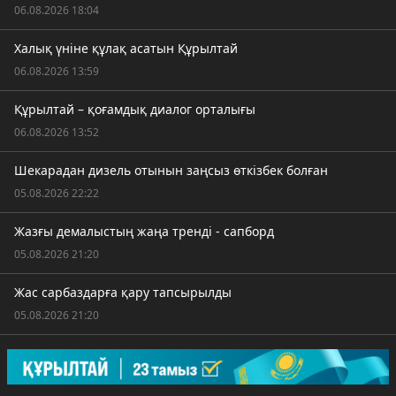
06.08.2026 18:04
Халық үніне құлақ асатын Құрылтай
06.08.2026 13:59
Құрылтай – қоғамдық диалог орталығы
06.08.2026 13:52
Шекарадан дизель отынын заңсыз өткізбек болған
05.08.2026 22:22
Жазғы демалыстың жаңа тренді - сапборд
05.08.2026 21:20
Жас сарбаздарға қару тапсырылды
05.08.2026 21:20