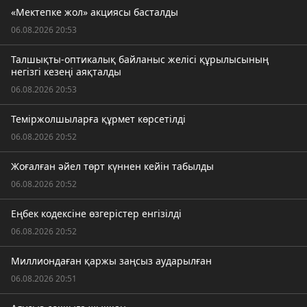
«Мектепке жол» акциясы басталды
06.08.2026 20:53
Талшықты-оптикалық байланыс желісі құрылысының
негізгі кезеңі аяқталды
06.08.2026 20:53
Теміржолшыларға құрмет көрсетілді
06.08.2026 20:52
Жоғалған әйел төрт күннен кейін табылды
06.08.2026 20:52
Еңбек кодексіне өзгерістер енгізілді
06.08.2026 20:52
Миллиондаған қаржы заңсыз аударылған
06.08.2026 20:51