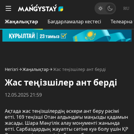
RU
Жаңалықтар
Бағдарламалар кестесі
Телеарна
Негізгі
Жаңалықтар
Жас теңізшілер ант берді
Жас теңізшілер ант берді
12.05.2025 21:59
Ақтада жас теңізшілердің әскери ант беру рәсімі
өтті. 169 теңізші Отан алдындағы маңызды қадамын
жасады. Шара Мәңгілік алау монументі жанында
өтті. Сарбаздардың жауапты сәтіне куә болу үшін ҚР