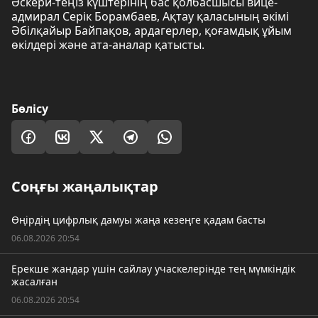
Әскери-теңіз күштерінің бас қолбасшысы вице-
адмирал Серік Борамбаев, Ақтау қаласының әкімі
Әбілқайыр Байпақов, ардагерлер, қоғамдық ұйым
өкілдері және ата-аналар қатысты.
Бөлісу
Соңғы жаңалықтар
Өңірдің цифрлық дамуы жаңа кезеңге қадам басты
06.08.2026 20:54
Ерекше жандар үшін сайлау учаскелерінде тең мүмкіндік
жасалған
06.08.2026 20:54