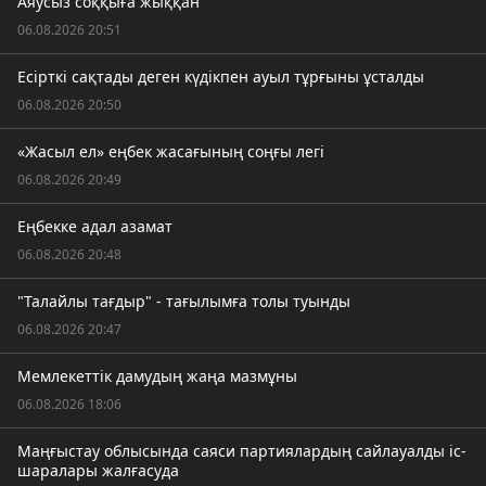
Аяусыз соққыға жыққан
06.08.2026 20:51
Есірткі сақтады деген күдікпен ауыл тұрғыны ұсталды
06.08.2026 20:50
«Жасыл ел» еңбек жасағының соңғы легі
06.08.2026 20:49
Еңбекке адал азамат
06.08.2026 20:48
"Талайлы тағдыр" - тағылымға толы туынды
06.08.2026 20:47
Мемлекеттік дамудың жаңа мазмұны
06.08.2026 18:06
Маңғыстау облысында саяси партиялардың сайлауалды іс-
шаралары жалғасуда