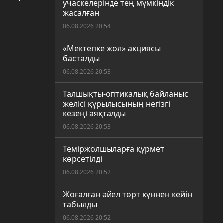
учаскелерінде тең мүмкіндік
жасалған
06.08.2026 20:54
«Мектепке жол» акциясы
басталды
06.08.2026 20:53
Талшықты-оптикалық байланыс
желісі құрылысының негізгі
кезеңі аяқталды
06.08.2026 20:53
Теміржолшыларға құрмет
көрсетілді
06.08.2026 20:52
Жоғалған әйел төрт күннен кейін
табылды
06.08.2026 20:52