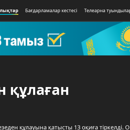
лықтар
Бағдарламалар кестесі
Телеарна туындыла
н құлаған
зеден құлауына қатысты 13 оқиға тіркелді. О