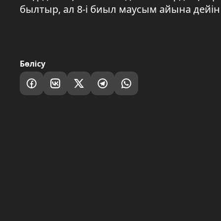
былтыр, ал 8-і биыл маусым айына дейін
Бөлісу