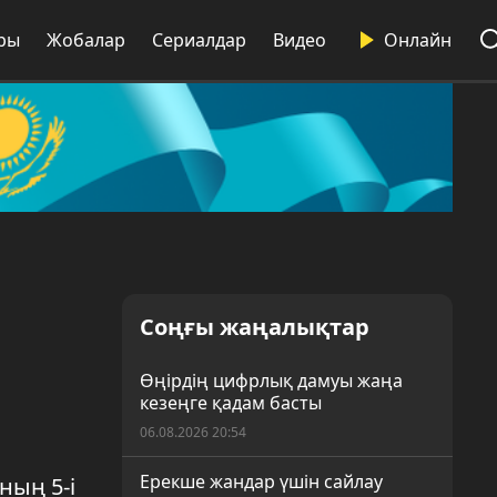
ры
Жобалар
Сериалдар
Видео
Онлайн
Соңғы жаңалықтар
Өңірдің цифрлық дамуы жаңа
кезеңге қадам басты
06.08.2026 20:54
Ерекше жандар үшін сайлау
ның 5-і