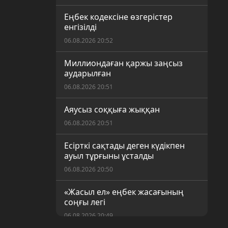
Еңбек кодексіне өзгерістер
енгізілді
06.08.2026 20:52
Миллиондаған қаржы заңсыз
аударылған
06.08.2026 20:51
Аяусыз соққыға жыққан
06.08.2026 20:51
Есірткі сақтады деген күдікпен
ауыл тұрғыны ұсталды
06.08.2026 20:50
«Жасыл ел» еңбек жасағының
соңғы легі
06.08.2026 20:49