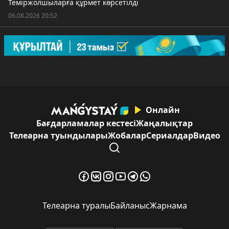
Теміржолшыларға құрмет көрсетілді
06.08.2026 20:52
Онлайн
Бағдарламалар кестесі
Жаңалықтар
Телеарна туындылары
Жобалар
Сериалдар
Видео
Телеарна туралы
Байланыс
Жарнама