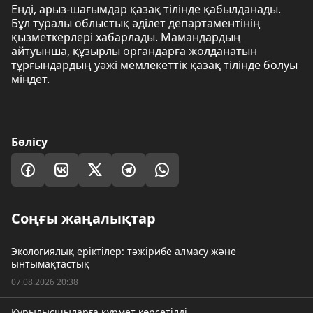
Енді, арыз-шағымдар қазақ тілінде қабылданады.
Бұл туралы облыстық әділет департаментінің
қызметкерлері хабарлады. Мамандардың
айтуынша, құзырлы органдарға жолданатын
тұрғындардың уәжі мемлекеттік қазақ тілінде болуы
міндет.
Бөлісу
Соңғы жаңалықтар
Экологиялық еріктілер: тәжірибе алмасу және
ынтымақтастық
07.08.2026 20:38
Құрылысшыларға құрмет көрсетілді