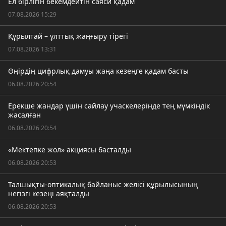
Ел бірлігін бекемдейтін саяси қадам
07.08.2026 15:29
Құрылтай – ұлттық жаңғыру тірегі
07.08.2026 13:31
Өңірдің цифрлық дамуы жаңа кезеңге қадам басты
06.08.2026 20:54
Ерекше жандар үшін сайлау учаскелерінде тең мүмкіндік
жасалған
06.08.2026 20:54
«Мектепке жол» акциясы басталды
06.08.2026 20:53
Талшықты-оптикалық байланыс желісі құрылысының
негізгі кезеңі аяқталды
06.08.2026 20:53