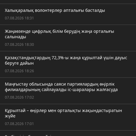
Халықаралық волонтерлер апталығы басталды
07.08.2026 18:31
Жаңаөзенде цифрлық білім берудің жаңа орталығы
салынады
07.08.2026 18:30
Қазақстандықтардың 72,3%-ы жаңа құрылтай үшін дауыс
беруге дайын
07.08.2026 18:26
Маңғыстау облысында саяси партиялардың өңірлік
филиалдарының сайлауалды іс-шаралары жалғасуда
07.08.2026 17:02
Құрылтай – өңірлер мен орталықты жақындастыратын
жүйе
07.08.2026 17:01