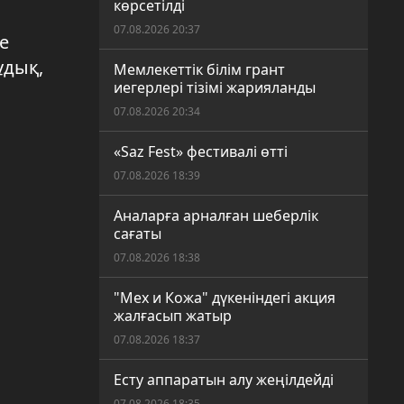
көрсетілді
07.08.2026 20:37
е
ұдық,
Мемлекеттік білім грант
иегерлері тізімі жарияланды
07.08.2026 20:34
«Saz Fest» фестивалі өтті
07.08.2026 18:39
Аналарға арналған шеберлік
сағаты
07.08.2026 18:38
"Мех и Кожа" дүкеніндегі акция
жалғасып жатыр
07.08.2026 18:37
Есту аппаратын алу жеңілдейді
07.08.2026 18:35