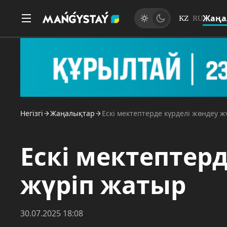
Жаңа
KZ
RU
Негізгі
Жаңалықтар
Ескі мектептерде күрделі жөндеу 
Ескі мектептер
жүріп жатыр
30.07.2025 18:08