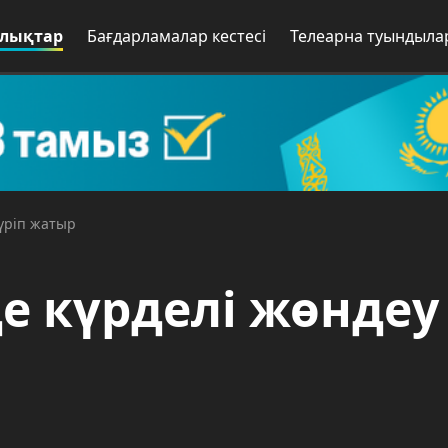
лықтар
Бағдарламалар кестесі
Телеарна туындыла
жүріп жатыр
де күрделі жөндеу