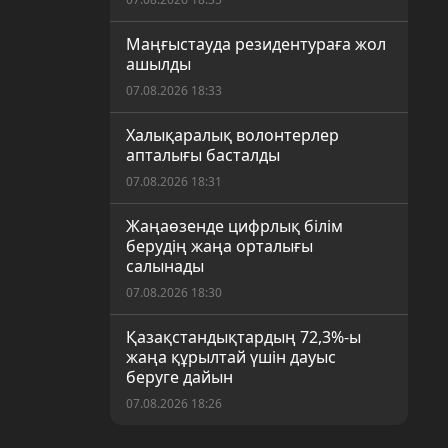
Маңғыстауда резидентураға жол
ашылды
07.08.2026 18:33
Халықаралық волонтерлер
апталығы басталды
07.08.2026 18:31
Жаңаөзенде цифрлық білім
берудің жаңа орталығы
салынады
07.08.2026 18:30
Қазақстандықтардың 72,3%-ы
жаңа құрылтай үшін дауыс
беруге дайын
07.08.2026 18:26