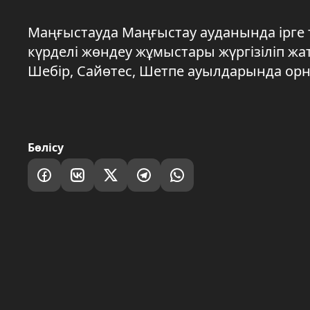
Маңғыстауда Маңғыстау ауданында ірге 
күрделі жөндеу жұмыстары жүргізіліп ж
Шебір, Сайөтес, Шетпе ауылдарында орн
Бөлісу