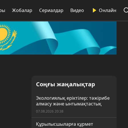
ры
Жобалар
Сериалдар
Видео
Онлайн
Соңғы жаңалықтар
Экологиялық еріктілер: тәжірибе
алмасу және ынтымақтастық
07.08.2026 20:38
Құрылысшыларға құрмет