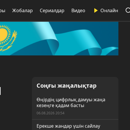
ры
Жобалар
Сериалдар
Видео
Онлайн
ы
Соңғы жаңалықтар
Өңірдің цифрлық дамуы жаңа
кезеңге қадам басты
06.08.2026 20:54
Ерекше жандар үшін сайлау