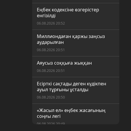
Еңбек кодексіне өзгерістер
енгізілді
06.08.2026 20:52
Миллиондаған қаржы заңсыз
аударылған
06.08.2026 20:51
Аяусыз соққыға жыққан
06.08.2026 20:51
Есірткі сақтады деген күдікпен
ауыл тұрғыны ұсталды
06.08.2026 20:50
«Жасыл ел» еңбек жасағының
соңғы легі
06.08.2026 20:49