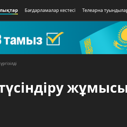
лықтар
Бағдарламалар кестесі
Телеарна туындыла
ргізілді
түсіндіру жұмыс