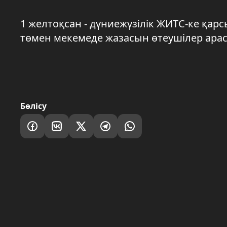
1 желтоқсан - дүниежүзілік ЖИТС-ке қарс
төмен мекемеде жазасын өтеушілер арасы
Бөлісу