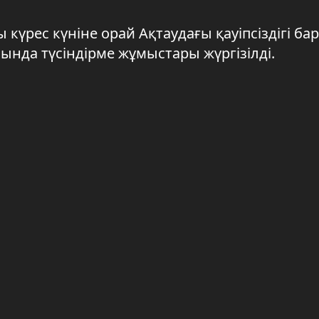
ы күрес күніне орай Ақтаудағы қауіпсіздігі б
нда түсіндірме жұмыстары жүргізілді.