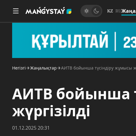
Жаңа
KZ
RU
Негізгі
Жаңалықтар
АИТВ бойынша түсіндіру жұмысы жү
АИТВ бойынша 
жүргізілді
01.12.2025 20:31