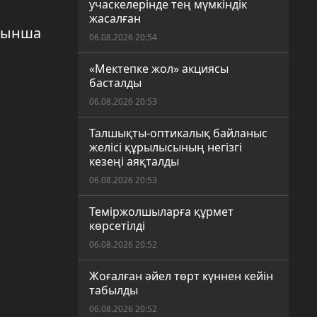
учаскелерінде тең мүмкіндік
жасалған
арынша
06.08.2026 20:54
«Мектепке жол» акциясы
басталды
06.08.2026 20:53
Талшықты-оптикалық байланыс
желісі құрылысының негізгі
кезеңі аяқталды
06.08.2026 20:53
Теміржолшыларға құрмет
көрсетілді
06.08.2026 20:52
Жоғалған әйел төрт күннен кейін
табылды
06.08.2026 20:52