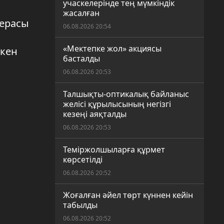
учаскелерінде тең мүмкіндік
жасалған
ьерасы
06.08.2026 20:54
«Мектепке жол» акциясы
ткен
басталды
06.08.2026 20:53
Талшықты-оптикалық байланыс
желісі құрылысының негізгі
кезеңі аяқталды
06.08.2026 20:53
Теміржолшыларға құрмет
көрсетілді
06.08.2026 20:52
Жоғалған әйел төрт күннен кейін
табылды
06.08.2026 20:52