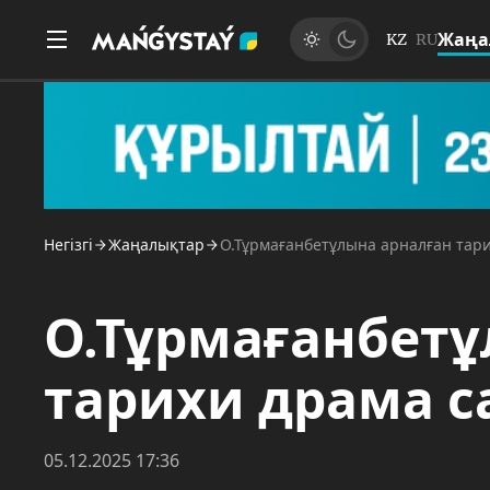
Жаңа
KZ
RU
Негізгі
Жаңалықтар
О.Тұрмағанбетұлына арналған тар
О.Тұрмағанбетұ
тарихи драма 
05.12.2025 17:36