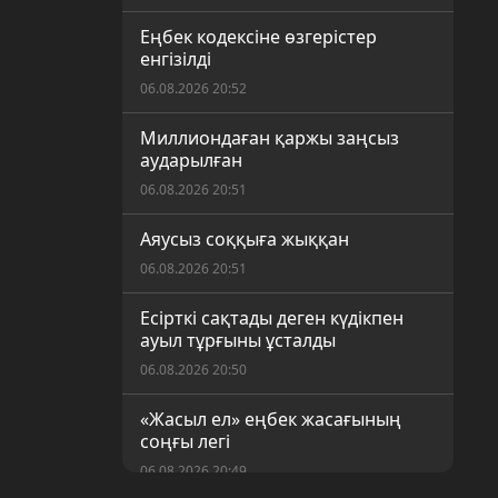
Еңбек кодексіне өзгерістер
енгізілді
06.08.2026 20:52
Миллиондаған қаржы заңсыз
аударылған
06.08.2026 20:51
Аяусыз соққыға жыққан
06.08.2026 20:51
Есірткі сақтады деген күдікпен
ауыл тұрғыны ұсталды
06.08.2026 20:50
«Жасыл ел» еңбек жасағының
соңғы легі
06.08.2026 20:49