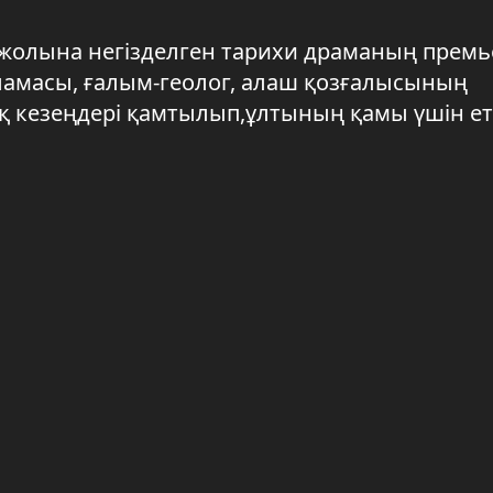
жолына негізделген тарихи драманың прем
ламасы, ғалым-геолог, алаш қозғалысының
қ кезеңдері қамтылып,ұлтының қамы үшін е