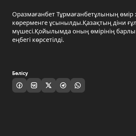
Оразмағанбет Тұрмағанбетұлының өмір 
көрерменге ұсынылды.Қазақтың діни ғұ
мүшесі.Қойылымда оның өмірінің барлы
еңбегі көрсетілді.
Бөлісу