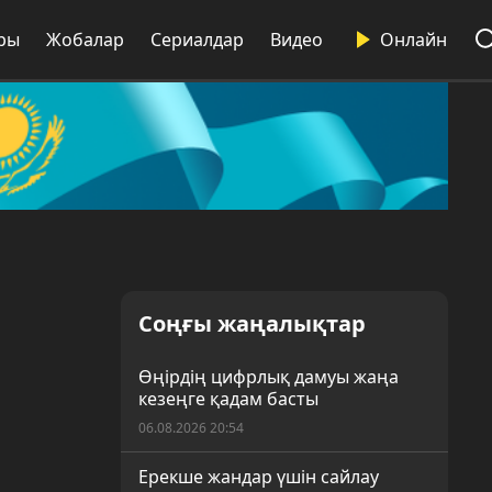
ры
Жобалар
Сериалдар
Видео
Онлайн
Соңғы жаңалықтар
Өңірдің цифрлық дамуы жаңа
кезеңге қадам басты
06.08.2026 20:54
Ерекше жандар үшін сайлау