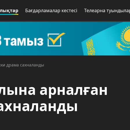
лықтар
Бағдарламалар кестесі
Телеарна туындыла
ихи драма сахналанды
лына арналған
сахналанды