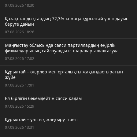
07.08.2026 18:30
Қазақстандықтардың 72,3%-ы жаңа құрылтай үшін дауыс
беруге дайын
07.08.2026 18:26
Маңғыстау облысында саяси партиялардың өңірлік
филиалдарының сайлауалды іс-шаралары жалғасуда
07.08.2026 17:02
Құрылтай – өңірлер мен орталықты жақындастыратын
жүйе
07.08.2026 17:01
Ел бірлігін бекемдейтін саяси қадам
07.08.2026 15:29
Құрылтай – ұлттық жаңғыру тірегі
07.08.2026 13:31