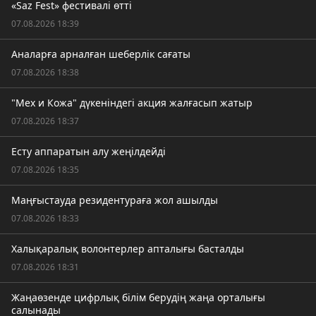
«Saz Fest» фестивалі өтті
07.08.2026 18:39
Аналарға арналған шеберлік сағаты
07.08.2026 18:38
"Мех и Кожа" дүкеніндегі акция жалғасып жатыр
07.08.2026 18:37
Есту аппаратын алу жеңілдейді
07.08.2026 18:35
Маңғыстауда резидентураға жол ашылды
07.08.2026 18:33
Халықаралық волонтерлер апталығы басталды
07.08.2026 18:31
Жаңаөзенде цифрлық білім берудің жаңа орталығы
салынады