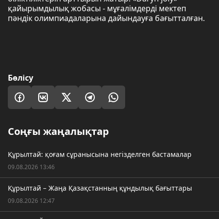
қайырымдылық жобасы - мұғалімдерді мектеп
пәндік олимпиадаларына дайындауға бағытталған.
Бөлісу
Соңғы жаңалықтар
Құрылтай: қоғам сұранысына негізделген бастамалар
09.08.2026 13:46
Құрылтай – Жаңа Қазақстанның құндылық бағыттары
09.08.2026 12:47