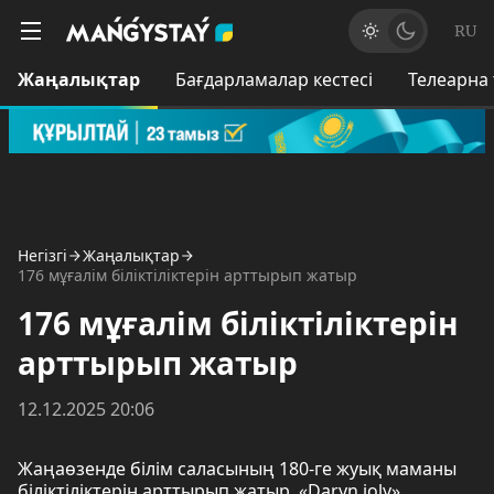
RU
Жаңалықтар
Бағдарламалар кестесі
Телеарна
Негізгі
Жаңалықтар
176 мұғалім біліктіліктерін арттырып жатыр
176 мұғалім біліктіліктерін
арттырып жатыр
12.12.2025 20:06
Жаңаөзенде білім саласының 180-ге жуық маманы
біліктіліктерін арттырып жатыр. «Daryn joly»