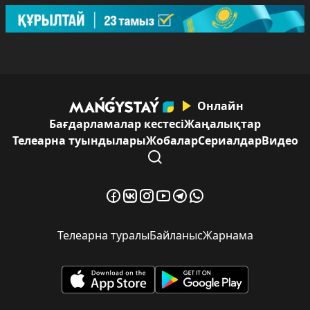
Онлайн
Бағдарламалар кестесі
Жаңалықтар
Телеарна туындылары
Жобалар
Сериалдар
Видео
Телеарна туралы
Байланыс
Жарнама