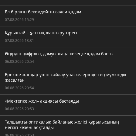
Ел бірлігін бекемдейтін саяси қадам
07.08.2026 15:29
Құрылтай – ұлттық жаңғыру тірегі
07.08.2026 13:31
Өңірдің цифрлық дамуы жаңа кезеңге қадам басты
06.08.2026 20:54
Ерекше жандар үшін сайлау учаскелерінде тең мүмкіндік
жасалған
06.08.2026 20:54
«Мектепке жол» акциясы басталды
06.08.2026 20:53
Талшықты-оптикалық байланыс желісі құрылысының
негізгі кезеңі аяқталды
06.08.2026 20:53