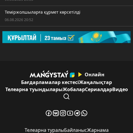
Теміржолшыларға құрмет көрсетілді
06.08.2026 20:52
Онлайн
Бағдарламалар кестесі
Жаңалықтар
Телеарна туындылары
Жобалар
Сериалдар
Видео
Телеарна туралы
Байланыс
Жарнама