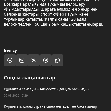
Бозжыра аралығында ауқымды велошеру
ұйымдастырылды. Шараға еліміздің әр өңірінен
белсенді жастары, спорт сүйер қауым және
тұрғындар қатысты. Жалпы саны 120 адам
велосипедпен 150 шақырым қашықтықты еңсерді.
Бөлісу
Соңғы жаңалықтар
Құрылтай сайлауы – әлеуметтік дамуға басымдық
09.08.2026 17:29
Құрылтай: қоғам сұранысына негізделген бастамалар