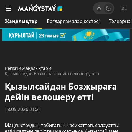
RU
Жаңалықтар
Бағдарламалар кестесі
Телеарна
Негізгі
Жаңалықтар
Қызылсайдан Бозжыраға дейін велошеру өтті
Қызылсайдан Бозжыраға
дейін велошеру өтті
18.05.2026 21:21
Маңғыстаудың табиғатын насихаттап, салауатты
өмір салтын дәріптеу мақсатында Қызылсай мен