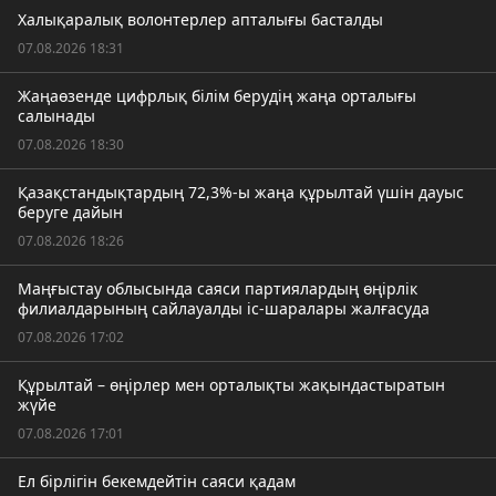
Халықаралық волонтерлер апталығы басталды
07.08.2026 18:31
Жаңаөзенде цифрлық білім берудің жаңа орталығы
салынады
07.08.2026 18:30
Қазақстандықтардың 72,3%-ы жаңа құрылтай үшін дауыс
беруге дайын
07.08.2026 18:26
Маңғыстау облысында саяси партиялардың өңірлік
филиалдарының сайлауалды іс-шаралары жалғасуда
07.08.2026 17:02
Құрылтай – өңірлер мен орталықты жақындастыратын
жүйе
07.08.2026 17:01
Ел бірлігін бекемдейтін саяси қадам