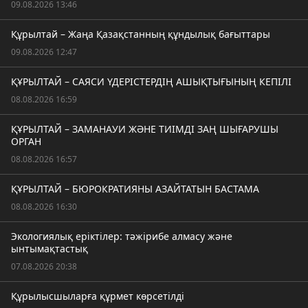
09.08.2026 13:46
Құрылтай – Жаңа Қазақстанның құндылық бағыттары
09.08.2026 12:47
ҚҰРЫЛТАЙ – САЯСИ ҮДЕРІСТЕРДІҢ АШЫҚТЫҒЫНЫҢ КЕПІЛІ
08.08.2026 16:59
ҚҰРЫЛТАЙ – ЗАМАНАУИ ЖӘНЕ ТИІМДІ ЗАҢ ШЫҒАРУШЫ
ОРГАН
08.08.2026 16:57
ҚҰРЫЛТАЙ – БЮРОКРАТИЯНЫ АЗАЙТАТЫН БАСТАМА
08.08.2026 16:30
Экологиялық еріктілер: тәжірибе алмасу және
ынтымақтастық
07.08.2026 20:38
Құрылысшыларға құрмет көрсетілді