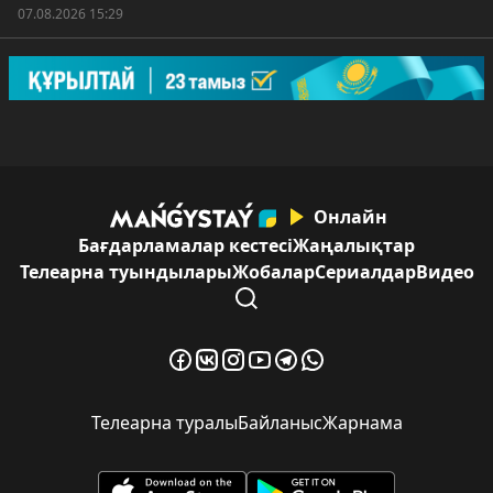
07.08.2026 15:29
Онлайн
Бағдарламалар кестесі
Жаңалықтар
Телеарна туындылары
Жобалар
Сериалдар
Видео
Телеарна туралы
Байланыс
Жарнама