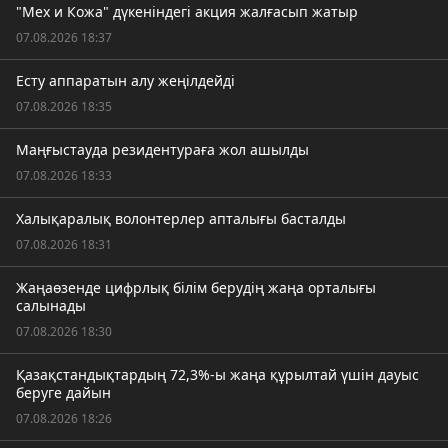
"Мех и Кожа" дүкеніндегі акция жалғасып жатыр
07.08.2026 18:37
Есту аппаратын алу жеңілдейді
07.08.2026 18:35
Маңғыстауда резидентураға жол ашылды
07.08.2026 18:33
Халықаралық волонтерлер апталығы басталды
07.08.2026 18:31
Жаңаөзенде цифрлық білім берудің жаңа орталығы
салынады
07.08.2026 18:30
Қазақстандықтардың 72,3%-ы жаңа құрылтай үшін дауыс
беруге дайын
07.08.2026 18:26