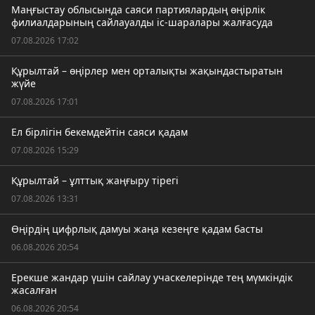
Маңғыстау облысында саяси партиялардың өңірлік
филиалдарының сайлауалды іс-шаралары жалғасуда
07.08.2026 17:02
Құрылтай – өңірлер мен орталықты жақындастыратын
жүйе
07.08.2026 17:01
Ел бірлігін бекемдейтін саяси қадам
07.08.2026 15:29
Құрылтай – ұлттық жаңғыру тірегі
07.08.2026 13:31
Өңірдің цифрлық дамуы жаңа кезеңге қадам басты
06.08.2026 20:54
Ерекше жандар үшін сайлау учаскелерінде тең мүмкіндік
жасалған
06.08.2026 20:54