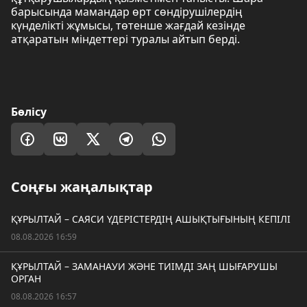
барысында мамандар өрт сөндірушілердің
күнделікті жұмысы, төтенше жағдай кезінде
атқаратын міндеттері туралы айтып берді.
Бөлісу
Соңғы жаңалықтар
ҚҰРЫЛТАЙ – САЯСИ ҮДЕРІСТЕРДІҢ АШЫҚТЫҒЫНЫҢ КЕПІЛІ
08.08.2026 16:59
ҚҰРЫЛТАЙ – ЗАМАНАУИ ЖӘНЕ ТИІМДІ ЗАҢ ШЫҒАРУШЫ
ОРГАН
08.08.2026 16:57