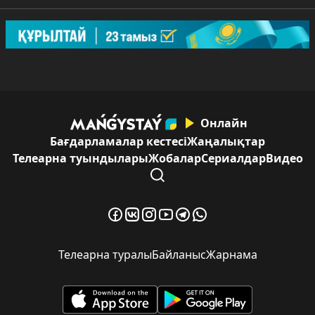
Онлайн
Бағдарламалар кестесі
Жаңалықтар
Телеарна туындылары
Жобалар
Сериалдар
Видео
Телеарна туралы
Байланыс
Жарнама