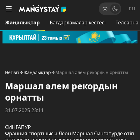
RU
Жаңалықтар
Бағдарламалар кестесі
Телеарна
Негізгі
Жаңалықтар
Маршал әлем рекордын орнатты
Маршал әлем рекордын
орнатты
31.07.2025 23:11
СИНГАПУР
Франция спортшысы Леон Маршал Сингапурде өтіп
жатырған кешенді жүзуден әлем чемпионатында