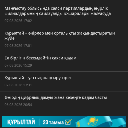
Маңғыстау облысында саяси партиялардың өңірлік
филиалдарының сайлауалды іс-шаралары жалғасуда
07.08.2026 17:02
Құрылтай – өңірлер мен орталықты жақындастыратын
жүйе
07.08.2026 17:01
Ел бірлігін бекемдейтін саяси қадам
07.08.2026 15:29
Құрылтай – ұлттық жаңғыру тірегі
07.08.2026 13:31
Өңірдің цифрлық дамуы жаңа кезеңге қадам басты
06.08.2026 20:54