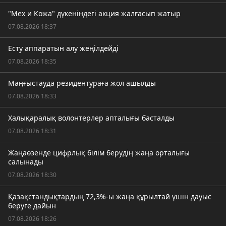
"Мех и Кожа" дүкеніндегі акция жалғасып жатыр
07.08.2026 18:37
Есту аппаратын алу жеңілдейді
07.08.2026 18:35
Маңғыстауда резидентураға жол ашылды
07.08.2026 18:33
Халықаралық волонтерлер апталығы басталды
07.08.2026 18:31
Жаңаөзенде цифрлық білім берудің жаңа орталығы
салынады
07.08.2026 18:30
Қазақстандықтардың 72,3%-ы жаңа құрылтай үшін дауыс
беруге дайын
07.08.2026 18:26