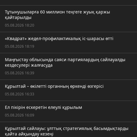
Тұтынушыларға 60 миллион теңгеге жуық қаржы
қайтарылды
05.08.2026 18:20
«Квадрат» жедел-профилактикалық іс-шарасы өтті
05.08.2026 18:19
Маңғыстау облысында саяси партиялардың сайлауалды
кездесулері жалғасуда
05.08.2026 16:39
Құрылтай – өкілетті органның өркенді өзгерісі
05.08.2026 16:33
Ел пікірін ескеретін елеулі құрылым
05.08.2026 16:09
Құрылтай сайлауы: ұлттық стратегиялық басымдықтарды
қайта айқындау кезеңі