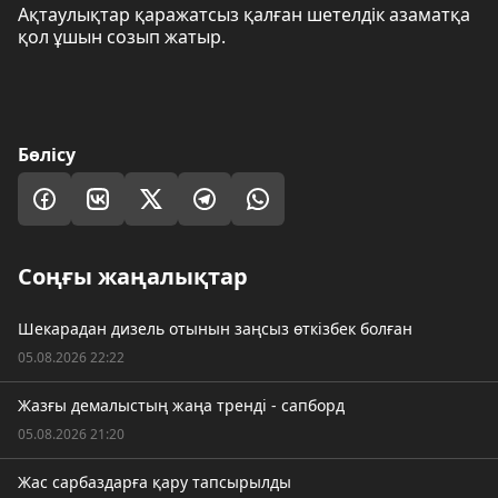
Ақтаулықтар қаражатсыз қалған шетелдік азаматқа
қол ұшын созып жатыр.
Бөлісу
Соңғы жаңалықтар
Шекарадан дизель отынын заңсыз өткізбек болған
05.08.2026 22:22
Жазғы демалыстың жаңа тренді - сапборд
05.08.2026 21:20
Жас сарбаздарға қару тапсырылды