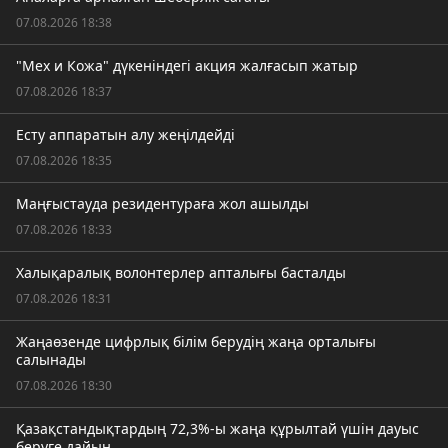
07.08.2026 18:38
"Мех и Кожа" дүкеніндегі акция жалғасып жатыр
07.08.2026 18:37
Есту аппаратын алу жеңілдейді
07.08.2026 18:35
Маңғыстауда резидентураға жол ашылды
07.08.2026 18:33
Халықаралық волонтерлер апталығы басталды
07.08.2026 18:31
Жаңаөзенде цифрлық білім берудің жаңа орталығы
салынады
07.08.2026 18:30
Қазақстандықтардың 72,3%-ы жаңа құрылтай үшін дауыс
беруге дайын