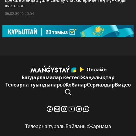
Ерекше жандар үшін сайлау учаскелерінде тең мүмкіндік
жасалған
06.08.2026 20:54
Онлайн
Бағдарламалар кестесі
Жаңалықтар
Телеарна туындылары
Жобалар
Сериалдар
Видео
Телеарна туралы
Байланыс
Жарнама