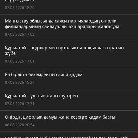
07.08.2026 18:26
Маңғыстау облысында саяси партиялардың өңірлік
филиалдарының сайлауалды іс-шаралары жалғасуда
07.08.2026 17:02
Құрылтай – өңірлер мен орталықты жақындастыратын
жүйе
07.08.2026 17:01
Ел бірлігін бекемдейтін саяси қадам
07.08.2026 15:29
Құрылтай – ұлттық жаңғыру тірегі
07.08.2026 13:31
Өңірдің цифрлық дамуы жаңа кезеңге қадам басты
06.08.2026 20:54