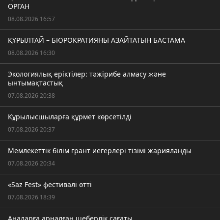
ОРГАН
08.08.2026 16:57
ҚҰРЫЛТАЙ – БЮРОКРАТИЯНЫ АЗАЙТАТЫН БАСТАМА
08.08.2026 16:30
Экологиялық еріктілер: тәжірибе алмасу және
ынтымақтастық
07.08.2026 20:38
Құрылысшыларға құрмет көрсетілді
07.08.2026 20:37
Мемлекеттік білім грант иегерлері тізімі жарияланды
07.08.2026 20:34
«Saz Fest» фестивалі өтті
07.08.2026 18:39
Аналарға арналған шеберлік сағаты