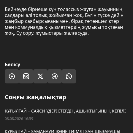
Бейнеуде бірнеше күн толассыз жауған жауынның
салдары әлі толық жойылған жоқ. Бүгін түске дейін
жаңбыр саябырсығанымен, бірақ төтеншеліктер
мен коммуналдық қызметтердің жұмысы тоқтаған
жоқ. Су сору, жұмыстары жалғасуда.
Бөлісу
Соңғы жаңалықтар
ҚҰРЫЛТАЙ – САЯСИ ҮДЕРІСТЕРДІҢ АШЫҚТЫҒЫНЫҢ КЕПІЛІ
08.08.2026 16:59
ҚҰРЫЛТАЙ – ЗАМАНАУИ ЖӘНЕ ТИІМДІ ЗАҢ ШЫҒАРУШЫ