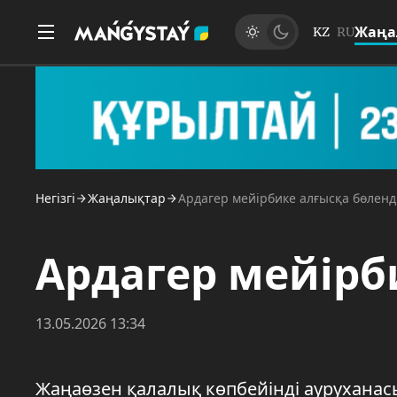
Жаңа
KZ
RU
Негізгі
Жаңалықтар
Ардагер мейірбике алғысқа бөленд
Ардагер мейірб
13.05.2026 13:34
Жаңаөзен қалалық көпбейінді аурухана