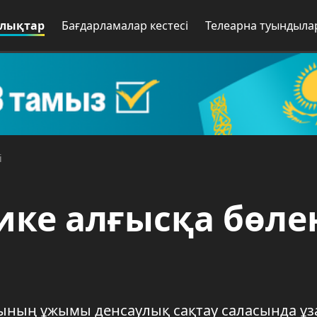
лықтар
Бағдарламалар кестесі
Телеарна туындыла
і
ике алғысқа бөле
сының ұжымы денсаулық сақтау саласында ұз