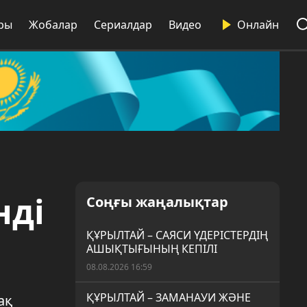
ры
Жобалар
Сериалдар
Видео
Онлайн
нді
Соңғы жаңалықтар
ҚҰРЫЛТАЙ – САЯСИ ҮДЕРІСТЕРДІҢ
АШЫҚТЫҒЫНЫҢ КЕПІЛІ
08.08.2026 16:59
ҚҰРЫЛТАЙ – ЗАМАНАУИ ЖӘНЕ
ақ