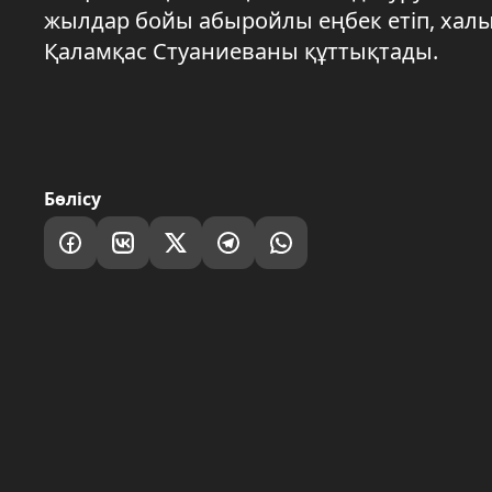
жылдар бойы абыройлы еңбек етіп, халы
Қаламқас Стуаниеваны құттықтады.
Бөлісу