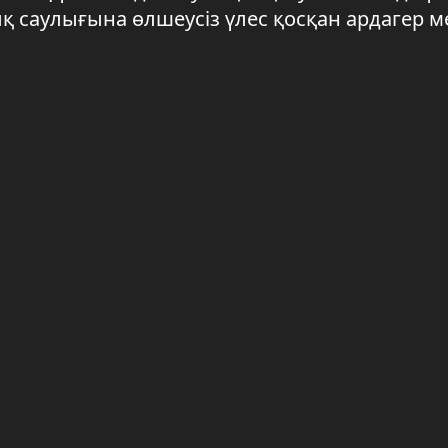
қ саулығына өлшеусіз үлес қосқан ардагер м