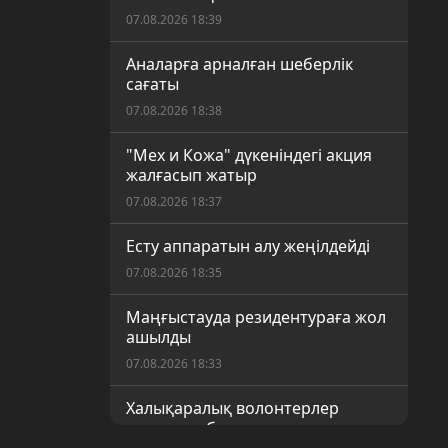
07.08.2026 18:39
Аналарға арналған шеберлік
сағаты
07.08.2026 18:38
"Мех и Кожа" дүкеніндегі акция
жалғасып жатыр
07.08.2026 18:37
Есту аппаратын алу жеңілдейді
07.08.2026 18:35
Маңғыстауда резидентураға жол
ашылды
07.08.2026 18:33
Халықаралық волонтерлер
апталығы басталды