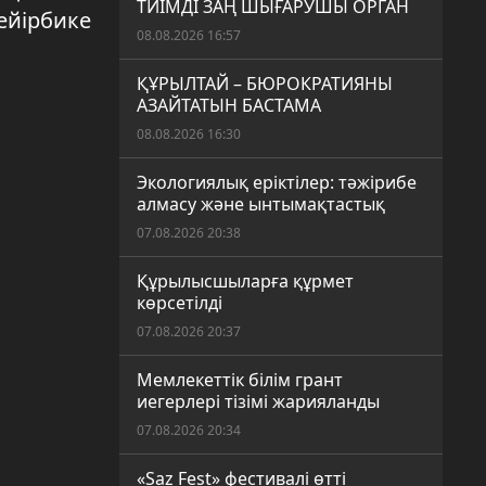
ТИІМДІ ЗАҢ ШЫҒАРУШЫ ОРГАН
ейірбике
08.08.2026 16:57
ҚҰРЫЛТАЙ – БЮРОКРАТИЯНЫ
АЗАЙТАТЫН БАСТАМА
08.08.2026 16:30
Экологиялық еріктілер: тәжірибе
алмасу және ынтымақтастық
07.08.2026 20:38
Құрылысшыларға құрмет
көрсетілді
07.08.2026 20:37
Мемлекеттік білім грант
иегерлері тізімі жарияланды
07.08.2026 20:34
«Saz Fest» фестивалі өтті