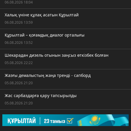
06.08.2026 18:04
Халық үніне құлақ асатын Құрылтай
06.08.2026 13:59
Құрылтай – қоғамдық диалог орталығы
06.08.2026 13:52
Шекарадан дизель отынын заңсыз өткізбек болған
05.08.2026 22:22
Жазғы демалыстың жаңа тренді - сапборд
05.08.2026 21:20
Жас сарбаздарға қару тапсырылды
05.08.2026 21:20