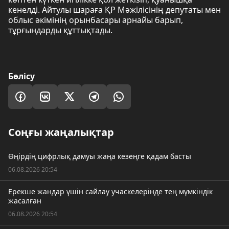
кенелді. Айтулы шараға ҚР Мәжілісінің депутаты мен
облыс әкімінің орынбасары арнайы барып,
тұрғындарды құттықтады.
Бөлісу
Соңғы жаңалықтар
Өңірдің цифрлық дамуы жаңа кезеңге қадам басты
06.08.2026 20:54
Ерекше жандар үшін сайлау учаскелерінде тең мүмкіндік
жасалған
06.08.2026 20:54