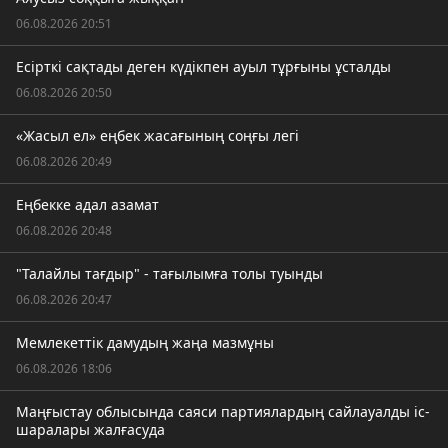
06.08.2026 20:51
Есірткі сақтады деген күдікпен ауыл тұрғыны ұсталды
06.08.2026 20:50
«Жасыл ел» еңбек жасағының соңғы легі
06.08.2026 20:49
Еңбекке адал азамат
06.08.2026 20:48
"Талайлы тағдыр" - тағылымға толы туынды
06.08.2026 20:47
Мемлекеттік дамудың жаңа мазмұны
06.08.2026 18:06
Маңғыстау облысында саяси партиялардың сайлауалды іс-
шаралары жалғасуда