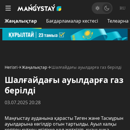
RU
Жаңалықтар
Бағдарламалар кестесі
Телеарна
Негізгі
Жаңалықтар
Шалғайдағы ауылдарға газ берілді
Шалғайдағы ауылдарға газ
берілді
03.07.2025 20:28
Маңғыстау ауданына қарасты Тиген және Тасмұрын
ауылдарына көгілдір отын тартылды. Ауыл халқы
көптен күткен игілікке қол жеткізіп, қуанышқа