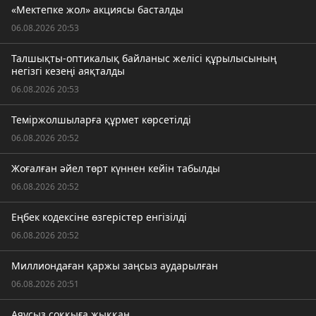
«Мектепке жол» акциясы басталды
06.08.2026 20:53
Талшықты-оптикалық байланыс желісі құрылысының
негізгі кезеңі аяқталды
06.08.2026 20:53
Теміржолшыларға құрмет көрсетілді
06.08.2026 20:52
Жоғалған әйел төрт күннен кейін табылды
06.08.2026 20:52
Еңбек кодексіне өзгерістер енгізілді
06.08.2026 20:52
Миллиондаған қаржы заңсыз аударылған
06.08.2026 20:51
Аяусыз соққыға жыққан