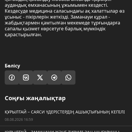
аудандық емханасының ұжымымен кездесті.
Кездесуде медицина саласындағы ақ халаттылар өз
ұсыныс - пікірлерін жеткізді. Заманауи құрал -
жабдықтармен қамтылған мекемеде тұрғындарға
сапалы қызмет көрсетуге барлық мүмкіндік
қарастырылған.
Бөлісу
Соңғы жаңалықтар
ҚҰРЫЛТАЙ – САЯСИ ҮДЕРІСТЕРДІҢ АШЫҚТЫҒЫНЫҢ КЕПІЛІ
08.08.2026 16:59