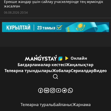
Ерекше жандар үшін сайлау учаскелерінде тең мүмкіндік
жасалған
06.08.2026 20:54
Онлайн
Бағдарламалар кестесі
Жаңалықтар
Телеарна туындылары
Жобалар
Сериалдар
Видео
Телеарна туралы
Байланыс
Жарнама