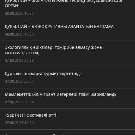
ҚҰРЫЛТАЙ – ЗАМАНАУИ ЖӘНЕ ТИІМДІ ЗАҢ ШЫҒАРУШЫ
ОРГАН
08.08.2026 16:57
ҚҰРЫЛТАЙ – БЮРОКРАТИЯНЫ АЗАЙТАТЫН БАСТАМА
08.08.2026 16:30
Экологиялық еріктілер: тәжірибе алмасу және
ынтымақтастық
07.08.2026 20:38
Құрылысшыларға құрмет көрсетілді
07.08.2026 20:37
Мемлекеттік білім грант иегерлері тізімі жарияланды
07.08.2026 20:34
«Saz Fest» фестивалі өтті
07.08.2026 18:39