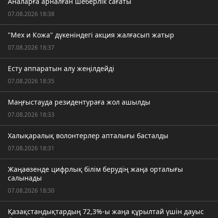
Аналарға арналған шеберлік сағаты
07.08.2026 18:38
"Мех и Кожа" дүкеніндегі акция жалғасып жатыр
07.08.2026 18:37
Есту аппаратын алу жеңілдейді
07.08.2026 18:35
Маңғыстауда резидентураға жол ашылды
07.08.2026 18:33
Халықаралық волонтерлер апталығы басталды
07.08.2026 18:31
Жаңаөзенде цифрлық білім берудің жаңа орталығы
салынады
07.08.2026 18:30
Қазақстандықтардың 72,3%-ы жаңа құрылтай үшін дауыс