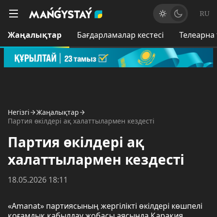
RU
Жаңалықтар
Бағдарламалар кестесі
Телеарна
Негізгі
Жаңалықтар
Партия өкілдері ақ халаттылармен кездесті
Партия өкілдері ақ
халаттылармен кездесті
18.05.2026 18:11
«Amanat» партиясының жергілікті өкілдері көшпелі
қоғамдық қабылдау жобасы аясында Қарақия