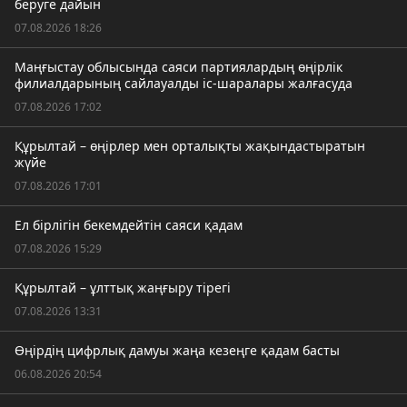
беруге дайын
07.08.2026 18:26
Маңғыстау облысында саяси партиялардың өңірлік
филиалдарының сайлауалды іс-шаралары жалғасуда
07.08.2026 17:02
Құрылтай – өңірлер мен орталықты жақындастыратын
жүйе
07.08.2026 17:01
Ел бірлігін бекемдейтін саяси қадам
07.08.2026 15:29
Құрылтай – ұлттық жаңғыру тірегі
07.08.2026 13:31
Өңірдің цифрлық дамуы жаңа кезеңге қадам басты
06.08.2026 20:54