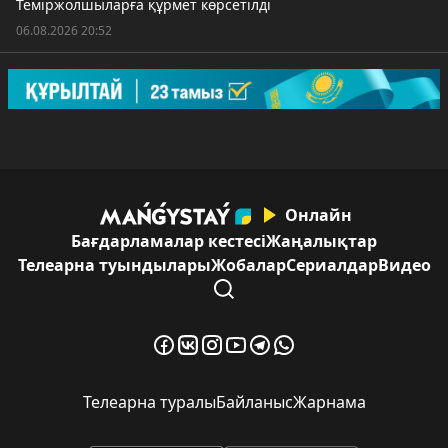
Теміржолшыларға құрмет көрсетілді
06.08.2026 20:52
Онлайн
Бағдарламалар кестесі
Жаңалықтар
Телеарна туындылары
Жобалар
Сериалдар
Видео
Телеарна туралы
Байланыс
Жарнама