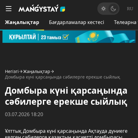
RU
Жаңалықтар
Бағдарламалар кестесі
Телеарна
Негізгі
Жаңалықтар
Домбыра күні қарсаңында сәбилерге ерекше сыйлық
Домбыра күні қарсаңында
сәбилерге ерекше сыйлық
03.07.2026 18:20
Ұлттық Домбыра күні қарсаңында Ақтауда дүниеге
келген сәбилерге қазақтың қасиетті домбырасы