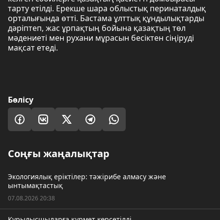
тарту етілді. Ерекше шара облыстық перинаталдық
орталығында өтті. Бастама ұлттық құндылықтарды
дәріптеп, жас ұрпақтың бойына қазақтың төл
мәдениеті мен рухани мұрасын бесіктен сіңіруді
мақсат етеді.
Бөлісу
Соңғы жаңалықтар
Экологиялық еріктілер: тәжірибе алмасу және
ынтымақтастық
07.08.2026 20:38
Құрылысшыларға құрмет көрсетілді