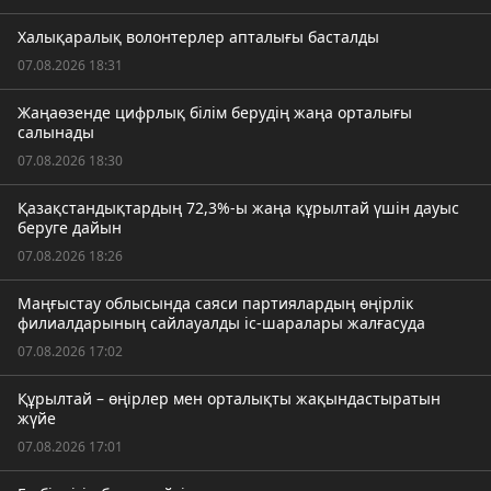
Халықаралық волонтерлер апталығы басталды
07.08.2026 18:31
Жаңаөзенде цифрлық білім берудің жаңа орталығы
салынады
07.08.2026 18:30
Қазақстандықтардың 72,3%-ы жаңа құрылтай үшін дауыс
беруге дайын
07.08.2026 18:26
Маңғыстау облысында саяси партиялардың өңірлік
филиалдарының сайлауалды іс-шаралары жалғасуда
07.08.2026 17:02
Құрылтай – өңірлер мен орталықты жақындастыратын
жүйе
07.08.2026 17:01