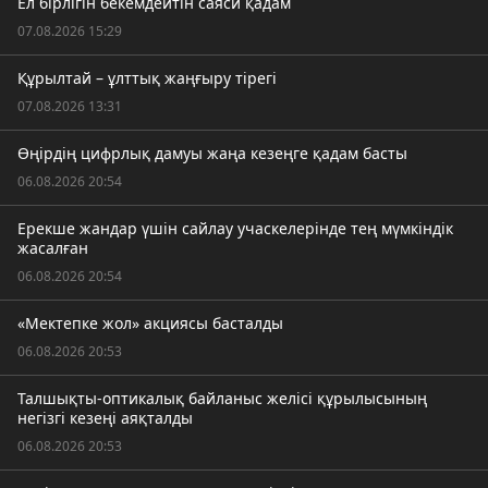
Ел бірлігін бекемдейтін саяси қадам
07.08.2026 15:29
Құрылтай – ұлттық жаңғыру тірегі
07.08.2026 13:31
Өңірдің цифрлық дамуы жаңа кезеңге қадам басты
06.08.2026 20:54
Ерекше жандар үшін сайлау учаскелерінде тең мүмкіндік
жасалған
06.08.2026 20:54
«Мектепке жол» акциясы басталды
06.08.2026 20:53
Талшықты-оптикалық байланыс желісі құрылысының
негізгі кезеңі аяқталды
06.08.2026 20:53