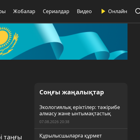
ры
Жобалар
Сериалдар
Видео
Онлайн
Соңғы жаңалықтар
Экологиялық еріктілер: тәжірибе
алмасу және ынтымақтастық
07.08.2026 20:38
Құрылысшыларға құрмет
і таңғы