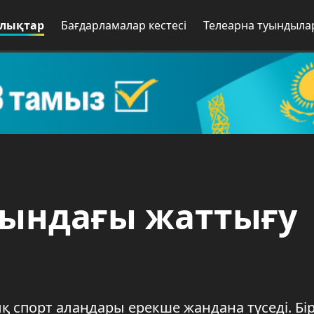
лықтар
Бағдарламалар кестесі
Телеарна туындыла
тындағы жаттығу
қ спорт алаңдары ерекше жандана түседі. Бір