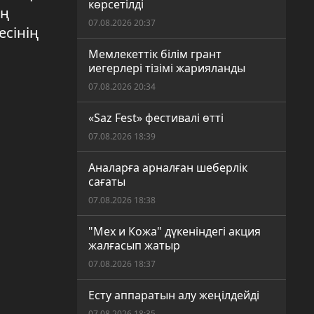
көрсетілді
ың
07.08.2026 20:37
есінің
Мемлекеттік білім грант
иегерлері тізімі жарияланды
07.08.2026 20:34
«Saz Fest» фестивалі өтті
07.08.2026 18:39
Аналарға арналған шеберлік
сағаты
07.08.2026 18:38
"Мех и Кожа" дүкеніндегі акция
жалғасып жатыр
07.08.2026 18:37
Есту аппаратын алу жеңілдейді
07.08.2026 18:35