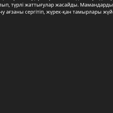
тылып, түрлі жаттығулар жасайды. Мамандард
у ағзаны сергітіп, жүрек-қан тамырлары жүй