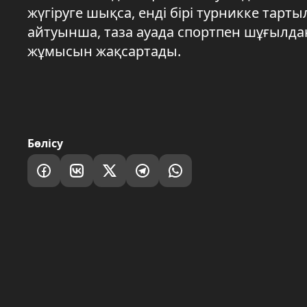
жүгіруге шықса, енді бірі турникке тар
айтуынша, таза ауада спортпен шұғылдан
жұмысын жақсартады.
Бөлісу