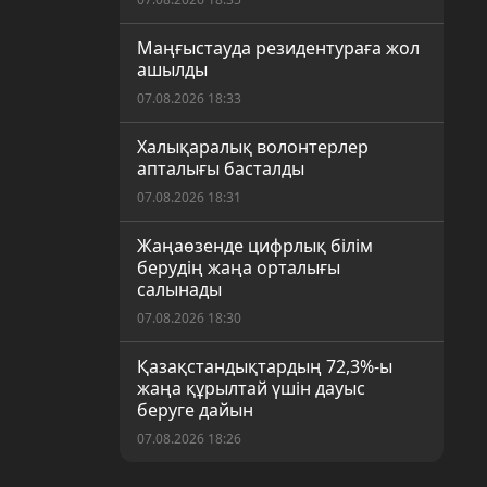
Маңғыстауда резидентураға жол
ашылды
07.08.2026 18:33
Халықаралық волонтерлер
апталығы басталды
07.08.2026 18:31
Жаңаөзенде цифрлық білім
берудің жаңа орталығы
салынады
07.08.2026 18:30
Қазақстандықтардың 72,3%-ы
жаңа құрылтай үшін дауыс
беруге дайын
07.08.2026 18:26