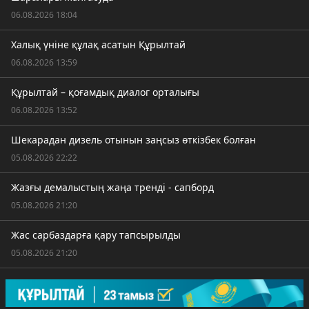
06.08.2026 18:04
Халық үніне құлақ асатын Құрылтай
06.08.2026 13:59
Құрылтай – қоғамдық диалог орталығы
06.08.2026 13:52
Шекарадан дизель отынын заңсыз өткізбек болған
05.08.2026 22:22
Жазғы демалыстың жаңа тренді - сапборд
05.08.2026 21:20
Жас сарбаздарға қару тапсырылды
05.08.2026 21:20