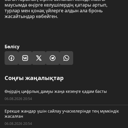
маусымда өңірге келушілердің қатары артып,
турлар мен қонақ үйлерге алдын ала бронь
жасайтындар көбейген.
Бөлісу
Соңғы жаңалықтар
Өңірдің цифрлық дамуы жаңа кезеңге қадам басты
06.08.2026 20:54
Ерекше жандар үшін сайлау учаскелерінде тең мүмкіндік
жасалған
06.08.2026 20:54