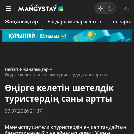
RU
Жаңалықтар
Бағдарламалар кестесі
Телеарна
Негізгі
Жаңалықтар
Өңірге келетін шетелдік туристердің саны артты
Өңірге келетін шетелдік
туристердің саны артты
07.07.2026 21:37
Маңғыстау шетелдік туристердің ең көп таңдайтын
бағыттарының біріне айналып келеді. Жазғы