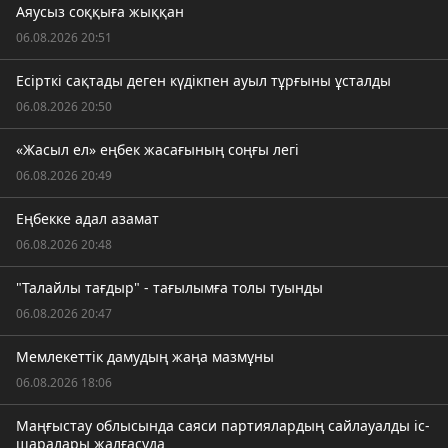
Аяусыз соққыға жыққан
06.08.2026 20:51
Есірткі сақтады деген күдікпен ауыл тұрғыны ұсталды
06.08.2026 20:50
«Жасыл ел» еңбек жасағының соңғы легі
06.08.2026 20:49
Еңбекке адал азамат
06.08.2026 20:48
"Талайлы тағдыр" - тағылымға толы туынды
06.08.2026 20:47
Мемлекеттік дамудың жаңа мазмұны
06.08.2026 18:06
Маңғыстау облысында саяси партиялардың сайлауалды іс-
шаралары жалғасуда