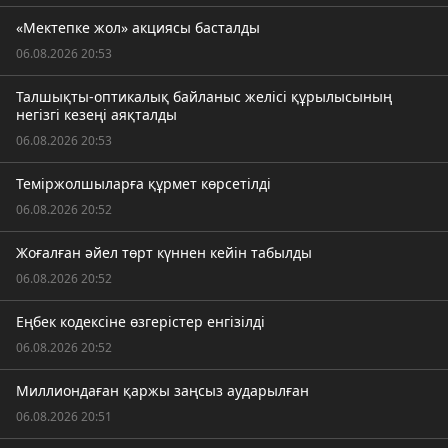
«Мектепке жол» акциясы басталды
06.08.2026 20:53
Талшықты-оптикалық байланыс желісі құрылысының
негізгі кезеңі аяқталды
06.08.2026 20:53
Теміржолшыларға құрмет көрсетілді
06.08.2026 20:52
Жоғалған әйел төрт күннен кейін табылды
06.08.2026 20:52
Еңбек кодексіне өзгерістер енгізілді
06.08.2026 20:52
Миллиондаған қаржы заңсыз аударылған
06.08.2026 20:51