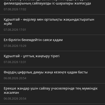
филиалдарының сайлауалды іс-шаралары жалғасуда
07.08.2026 17:02
Құрылтай – өңірлер мен орталықты жақындастыратын
жүйе
07.08.2026 17:01
Ел бірлігін бекемдейтін саяси қадам
07.08.2026 15:29
Құрылтай – ұлттық жаңғыру тірегі
07.08.2026 13:31
Өңірдің цифрлық дамуы жаңа кезеңге қадам басты
06.08.2026 20:54
Ерекше жандар үшін сайлау учаскелерінде тең мүмкіндік
жасалған
06.08.2026 20:54