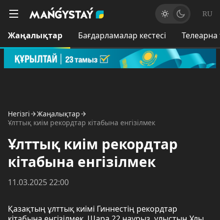
RU
Жаңалықтар
Бағдарламалар кестесі
Телеарна
Негізгі
Жаңалықтар
Ұлттық киім рекордтар кітабына енгізілмек
Ұлттық киім рекордтар
кітабына енгізілмек
11.03.2025 22:00
Қазақтың ұлттық киімі Гиннестің рекордтар
кітабына енгізілмек. Шара 22 наурыз ұлыстың Ұлы