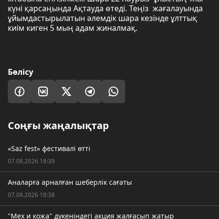
күні қарсаңында Ақтауда өтеді. Теңіз жағалауында
ұйымдастырылатын әлемдік шара кезінде ұлттық
киім киген 5 мың адам жиналмақ.
Бөлісу
Соңғы жаңалықтар
«Saz fest» фестивалі өтті
07.08.2026 18:39
Аналарға арналған шеберлік сағаты
07.08.2026 18:38
"Мех и кожа" дүкеніндегі акция жалғасып жатыр