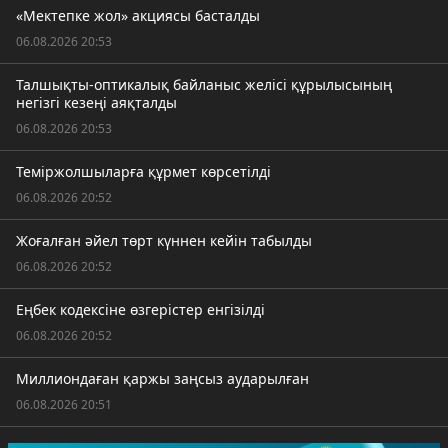
«Мектепке жол» акциясы басталды
06.08.2026 20:53
Талшықты-оптикалық байланыс желісі құрылысының
негізгі кезеңі аяқталды
06.08.2026 20:53
Теміржолшыларға құрмет көрсетілді
06.08.2026 20:52
Жоғалған әйел төрт күннен кейін табылды
06.08.2026 20:52
Еңбек кодексіне өзгерістер енгізілді
06.08.2026 20:52
Миллиондаған қаржы заңсыз аударылған
06.08.2026 20:51