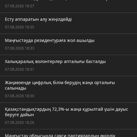
07.08.2026 18:37
Есту аппаратын алу жеңілдейді
07.08.2026 18:35
Маңғыстауда резидентураға жол ашылды
07.08.2026 18:33
Халықаралық волонтерлер апталығы басталды
07.08.2026 18:31
Жаңаөзенде цифрлық білім берудің жаңа орталығы
салынады
07.08.2026 18:30
Қазақстандықтардың 72,3%-ы жаңа құрылтай үшін дауыс
беруге дайын
07.08.2026 18:26
Маңғыстау облысында саяси партиялардың өңірлік