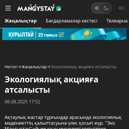
RU
Жаңалықтар
Бағдарламалар кестесі
Телеарна
Негізгі
Жаңалықтар
Экологиялық акцияға атсалысты
Экологиялық акцияға
атсалысты
06.08.2025 17:52
Ақтаулық жастар тұрғындар арасында экологиялық
мәдениеттің қалыптасуына үлес қосып жүр. "Эко
Маңғыстау" ұйымының мүшелері көпшілікке