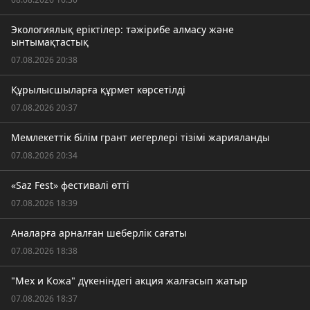
Экологиялық еріктілер: тәжірибе алмасу және
ынтымақтастық
07.08.2026 20:38
Құрылысшыларға құрмет көрсетілді
07.08.2026 20:37
Мемлекеттік білім грант иегерлері тізімі жарияланды
07.08.2026 20:34
«Saz Fest» фестивалі өтті
07.08.2026 18:39
Аналарға арналған шеберлік сағаты
07.08.2026 18:38
"Мех и Кожа" дүкеніндегі акция жалғасып жатыр
07.08.2026 18:37