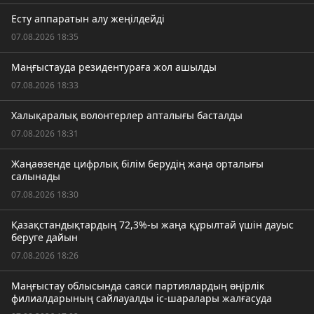
Есту аппаратын алу жеңілдейді
07.08.2026 18:35
Маңғыстауда резидентураға жол ашылды
07.08.2026 18:33
Халықаралық волонтерлер апталығы басталды
07.08.2026 18:31
Жаңаөзенде цифрлық білім берудің жаңа орталығы
салынады
07.08.2026 18:30
Қазақстандықтардың 72,3%-ы жаңа құрылтай үшін дауыс
беруге дайын
07.08.2026 18:26
Маңғыстау облысында саяси партиялардың өңірлік
филиалдарының сайлауалды іс-шаралары жалғасуда