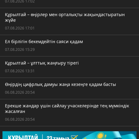
07.08.2026 17:02
Құрылтай – өңірлер мен орталықты жақындастыратын
жүйе
07.08.2026 17:01
Ел бірлігін бекемдейтін саяси қадам
07.08.2026 15:29
Құрылтай – ұлттық жаңғыру тірегі
07.08.2026 13:31
Өңірдің цифрлық дамуы жаңа кезеңге қадам басты
06.08.2026 20:54
Ерекше жандар үшін сайлау учаскелерінде тең мүмкіндік
жасалған
06.08.2026 20:54