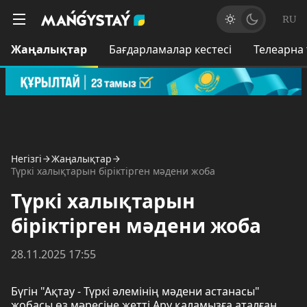
RU
Жаңалықтар
Бағдарламалар кестесі
Телеарна
Негізгі
Жаңалықтар
Түркі халықтарын біріктірген мәдени жоба
Түркі халықтарын
біріктірген мәдени жоба
28.11.2025 17:55
Бүгін "Ақтау - Түркі әлемінің мәдени астанасы"
жобасы өз мәресіне жетті.Ару қаламызға аталған