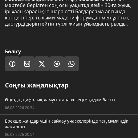
мәртебе берілген соң осы уақытқа дейін 30-ға жуық
ірі халықаралық іс-шара өтті.Бағдарлама аясында
концерттер, ғылыми-мәдени форумдар мен ұлттық
дәстүрді дәріптейтін түрлі жиын ұйымдастырылды.
Бөлісу
Соңғы жаңалықтар
Өңірдің цифрлық дамуы жаңа кезеңге қадам басты
06.08.2026 20:54
Ерекше жандар үшін сайлау учаскелерінде тең мүмкіндік
жасалған
06.08.2026 20:54