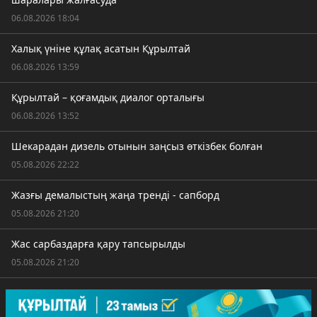
06.08.2026 18:04
Халық үніне құлақ асатын Құрылтай
06.08.2026 13:59
Құрылтай – қоғамдық диалог орталығы
06.08.2026 13:52
Шекарадан дизель отынын заңсыз өткізбек болған
05.08.2026 22:22
Жазғы демалыстың жаңа тренді - сапборд
05.08.2026 21:20
Жас сарбаздарға қару тапсырылды
05.08.2026 21:20