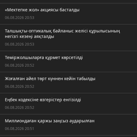
«Мектепке жол» акциясы басталды
06.08.2026 20:53
Талшықты-оптикалық байланыс желісі құрылысының
негізгі кезеңі аяқталды
06.08.2026 20:53
Теміржолшыларға құрмет көрсетілді
06.08.2026 20:52
Жоғалған әйел төрт күннен кейін табылды
06.08.2026 20:52
Еңбек кодексіне өзгерістер енгізілді
06.08.2026 20:52
Миллиондаған қаржы заңсыз аударылған
06.08.2026 20:51