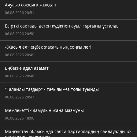
Аяусыз соққыға жыққан
06.08.2026 20:51
Есірткі сақтады деген күдікпен ауыл тұрғыны ұсталды
06.08.2026 20:50
«Жасыл ел» еңбек жасағының соңғы легі
06.08.2026 20:49
Еңбекке адал азамат
06.08.2026 20:48
"Талайлы тағдыр" - тағылымға толы туынды
06.08.2026 20:47
Мемлекеттік дамудың жаңа мазмұны
06.08.2026 18:06
Маңғыстау облысында саяси партиялардың сайлауалды іс-
шаралары жалғасуда