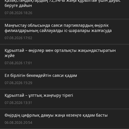
Қазақстандықтардың 72,3%-ы жаңа құрылтай үшін дауыс
беруге дайын
07.08.2026 18:26
Маңғыстау облысында саяси партиялардың өңірлік
филиалдарының сайлауалды іс-шаралары жалғасуда
07.08.2026 17:02
Құрылтай – өңірлер мен орталықты жақындастыратын
жүйе
07.08.2026 17:01
Ел бірлігін бекемдейтін саяси қадам
07.08.2026 15:29
Құрылтай – ұлттық жаңғыру тірегі
07.08.2026 13:31
Өңірдің цифрлық дамуы жаңа кезеңге қадам басты
06.08.2026 20:54