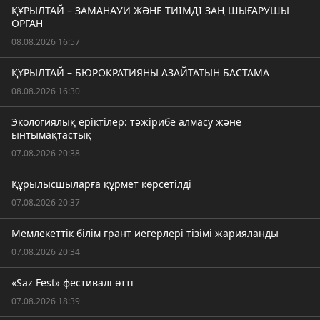
ҚҰРЫЛТАЙ – ЗАМАНАУИ ЖӘНЕ ТИІМДІ ЗАҢ ШЫҒАРУШЫ
ОРГАН
08.08.2026 16:57
ҚҰРЫЛТАЙ – БЮРОКРАТИЯНЫ АЗАЙТАТЫН БАСТАМА
08.08.2026 16:30
Экологиялық еріктілер: тәжірибе алмасу және
ынтымақтастық
07.08.2026 20:38
Құрылысшыларға құрмет көрсетілді
07.08.2026 20:37
Мемлекеттік білім грант иегерлері тізімі жарияланды
07.08.2026 20:34
«Saz Fest» фестивалі өтті
07.08.2026 18:39