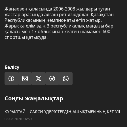
Жаңаөзен қаласында 2006-2008 жылдары туған
жастар арасында алғаш рет дзюдодан Қазақстан
Республикасының чемпионаты өтіп жатыр.
Жарысқа еліміздің 3 республикалық маңызы бар
қаласы мен 17 облысынан келген шамамен 600
спортшы қатысуда.
Бөлісу
Соңғы жаңалықтар
ҚҰРЫЛТАЙ – САЯСИ ҮДЕРІСТЕРДІҢ АШЫҚТЫҒЫНЫҢ КЕПІЛІ
08.08.2026 16:59