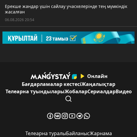
Ерекше жандар үшін сайлау учаскелерінде тең мүмкіндік
жасалған
06.08.2026 20:54
Онлайн
Бағдарламалар кестесі
Жаңалықтар
Телеарна туындылары
Жобалар
Сериалдар
Видео
Телеарна туралы
Байланыс
Жарнама