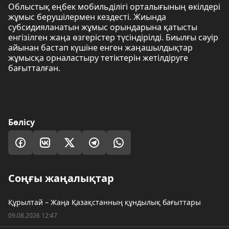
Облыстық еңбек мобильділігі орталығының өкілдері
жұмыс берушілермен кездесті. Жиында
субсидияланатын жұмыс орындарына қатысты
енгізілген жаңа өзгерістер түсіндірілді. Биылғы сәуір
айынан бастап күшіне енген жаңашылдықтар
жұмысқа орналастыру тетіктерін жетілдіруге
бағытталған.
Бөлісу
Соңғы жаңалықтар
Құрылтай – Жаңа Қазақстанның құндылық бағыттары
09.08.2026 12:47