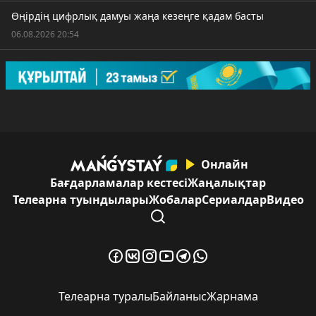
Өңірдің цифрлық дамуы жаңа кезеңге қадам басты
06.08.2026 20:54
Онлайн
Бағдарламалар кестесі
Жаңалықтар
Телеарна туындылары
Жобалар
Сериалдар
Видео
Телеарна туралы
Байланыс
Жарнама