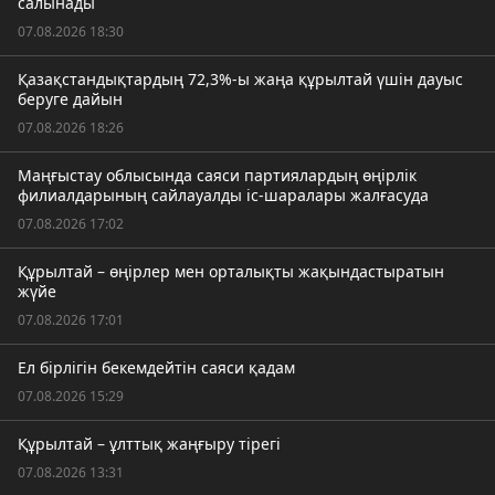
салынады
07.08.2026 18:30
Қазақстандықтардың 72,3%-ы жаңа құрылтай үшін дауыс
беруге дайын
07.08.2026 18:26
Маңғыстау облысында саяси партиялардың өңірлік
филиалдарының сайлауалды іс-шаралары жалғасуда
07.08.2026 17:02
Құрылтай – өңірлер мен орталықты жақындастыратын
жүйе
07.08.2026 17:01
Ел бірлігін бекемдейтін саяси қадам
07.08.2026 15:29
Құрылтай – ұлттық жаңғыру тірегі
07.08.2026 13:31