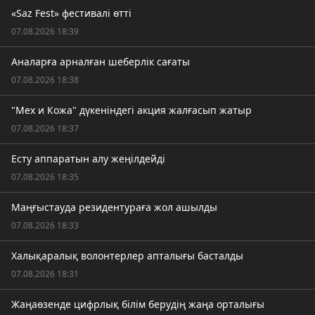
«Saz Fest» фестивалі өтті
07.08.2026 18:39
Аналарға арналған шеберлік сағаты
07.08.2026 18:38
"Мех и Кожа" дүкеніндегі акция жалғасып жатыр
07.08.2026 18:37
Есту аппаратын алу жеңілдейді
07.08.2026 18:35
Маңғыстауда резидентураға жол ашылды
07.08.2026 18:33
Халықаралық волонтерлер апталығы басталды
07.08.2026 18:31
Жаңаөзенде цифрлық білім берудің жаңа орталығы