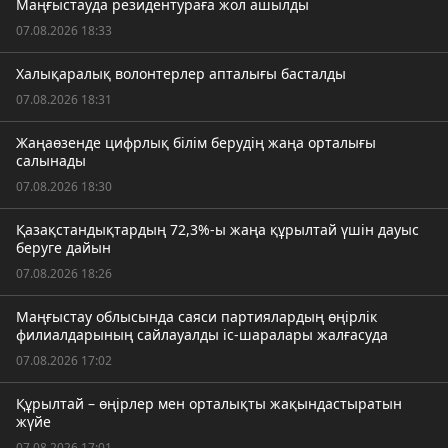
Маңғыстауда резидентураға жол ашылды
07.08.2026 18:33
Халықаралық волонтерлер апталығы басталды
07.08.2026 18:31
Жаңаөзенде цифрлық білім берудің жаңа орталығы
салынады
07.08.2026 18:30
Қазақстандықтардың 72,3%-ы жаңа құрылтай үшін дауыс
беруге дайын
07.08.2026 18:26
Маңғыстау облысында саяси партиялардың өңірлік
филиалдарының сайлауалды іс-шаралары жалғасуда
07.08.2026 17:02
Құрылтай – өңірлер мен орталықты жақындастыратын
жүйе
07.08.2026 17:01