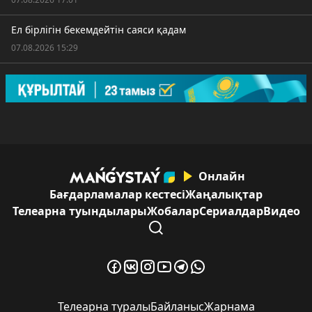
Ел бірлігін бекемдейтін саяси қадам
07.08.2026 15:29
Онлайн
Бағдарламалар кестесі
Жаңалықтар
Телеарна туындылары
Жобалар
Сериалдар
Видео
Телеарна туралы
Байланыс
Жарнама