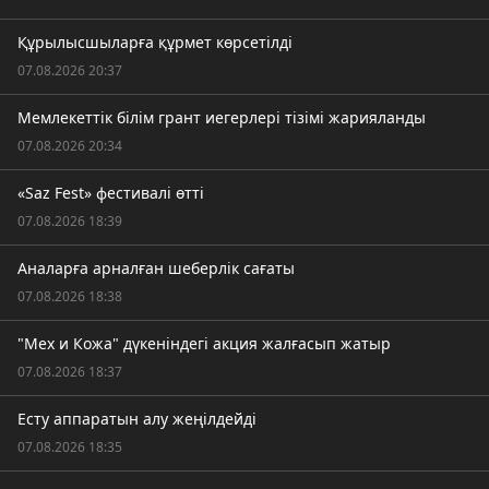
Құрылысшыларға құрмет көрсетілді
07.08.2026 20:37
Мемлекеттік білім грант иегерлері тізімі жарияланды
07.08.2026 20:34
«Saz Fest» фестивалі өтті
07.08.2026 18:39
Аналарға арналған шеберлік сағаты
07.08.2026 18:38
"Мех и Кожа" дүкеніндегі акция жалғасып жатыр
07.08.2026 18:37
Есту аппаратын алу жеңілдейді
07.08.2026 18:35