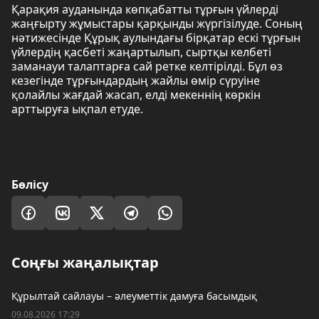
Қарақия ауданында көпқабатты тұрғын үйлерді
жаңғырту жұмыстары қарқынды жүргізілуде. Соның
нәтижесінде Құрық аулындағы бірқатар ескі тұрғын
үйлердің қасбеті жаңартылып, сыртқы келбеті
заманауи талаптарға сай ретке келтірілді. Бұл өз
кезегінде тұрғындардың жайлы өмір сүруіне
қолайлы жағдай жасап, елді мекеннің көркін
арттыруға ықпал етуде.
Бөлісу
Соңғы жаңалықтар
Құрылтай сайлауы – әлеуметтік дамуға басымдық
09.08.2026 17:29